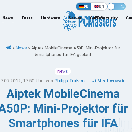
DE
EN
News
Tests
Hardware
Server
Games
IT-Security
Ga
»
News
»
Aiptek MobileCinema A50P: Mini-Projektor für
Smartphones für IFA geplant
News
27.07.2012, 17:50 Uhr
, von
Philipp Trulson
~1 Min. Lesezeit
Aiptek MobileCinema
A50P: Mini-Projektor für
Smartphones für IFA