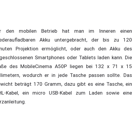
r den mobilen Betrieb hat man im Inneren einen
ederaufladbaren Akku untergebracht, der bis zu 120
nuten Projektion ermöglicht, oder auch den Akku des
geschlossenen Smartphones oder Tablets laden kann. Die
ße des MobileCinema A50P liegen bei 132 x 71 x 15
llimetern, wodurch er in jede Tasche passen sollte. Das
wicht beträgt 170 Gramm, dazu gibt es eine Tasche, ein
L-Kabel, ein micro USB-Kabel zum Laden sowie eine
rzanleitung.