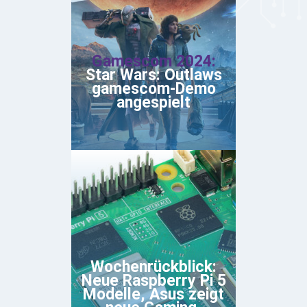
Gamescom 2024:
Star Wars: Outlaws
gamescom-Demo
angespielt
Wochenrückblick:
Neue Raspberry Pi 5
Modelle, Asus zeigt