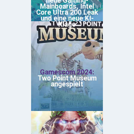
neue Gaming-
Mainboards, Intel
Core Ultra 200 Leak
und eine neue KI-
Klage
Gamescom 2024:
Two Point Museum
angespielt