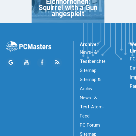
Eichhörnchen:
Squirrel with a Gun
angespielt
Archive:
We
Li
News- &
PC
Testberichte
Da
Sitemap
Im
Sitemap &
Pa
Archiv
News- &
Test-Atom-
Feed
PC Forum
Sitemap