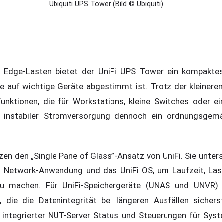
Ubiquiti UPS Tower (Bild © Ubiquiti)
e Edge-Lasten bietet der UniFi UPS Tower ein kompakte
die auf wichtige Geräte abgestimmt ist. Trotz der kleinere
Funktionen, die für Workstations, kleine Switches oder e
ei instabiler Stromversorgung dennoch ein ordnungsgem
en den „Single Pane of Glass”-Ansatz von UniFi. Sie unters
i Network-Anwendung und das UniFi OS, um Laufzeit, Last
 zu machen. Für UniFi-Speichergeräte (UNAS und UNVR) 
, die die Datenintegrität bei längeren Ausfällen sichers
 integrierter NUT-Server Status und Steuerungen für Sys