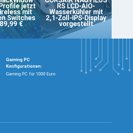
BlackWidow
CORSAIR NAUTILUS
rofile jetzt
RS LCD-AIO-
reless mit
Wasserkühler mit
en Switches
2,1-Zoll-IPS-Display
89,99 €
vorgestellt
Gaming PC
Konfigurationen:
Gaming PC für 1000 Euro