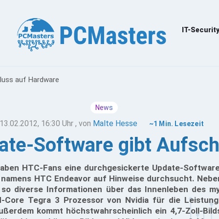
IT-Securit
luss auf Hardware
News
13.02.2012, 16:30 Uhr
, von
Malte Hesse
~1 Min. Lesezeit
ate-Software gibt Aufsch
haben HTC-Fans eine durchgesickerte Update-Software 
t namens HTC Endeavor auf Hinweise durchsucht. Neben
so diverse Informationen über das Innenleben des my
d-Core Tegra 3 Prozessor von Nvidia für die Leistung
ßerdem kommt höchstwahrscheinlich ein 4,7-Zoll-Bild