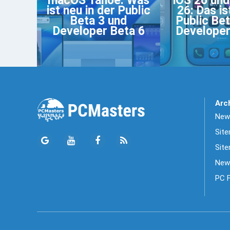
macOS Tahoe: Was
iOS 26 un
ist neu in der Public
26: Das is
Beta 3 und
Public Bet
Developer Beta 6
Developer
Arc
News
Sit
Site
New
PC 