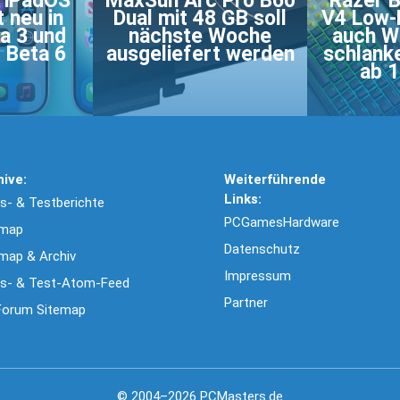
d iPadOS
MaxSun Arc Pro B60
Razer 
t neu in
Dual mit 48 GB soll
V4 Low-P
a 3 und
nächste Woche
auch Wi
 Beta 6
ausgeliefert werden
schlank
ab 1
hive:
Weiterführende
Links:
- & Testberichte
PCGamesHardware
emap
Datenschutz
map & Archiv
Impressum
s- & Test-Atom-Feed
Partner
Forum Sitemap
© 2004–2026 PCMasters.de