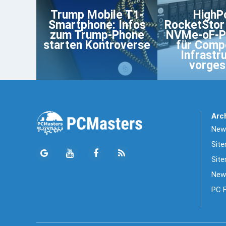
Trump Mobile T1-
HighP
Smartphone: Infos
RocketStor
zum Trump-Phone
NVMe-oF-P
starten Kontroverse
für Comp
Infrastr
vorgest
Arc
News
Sit
Site
New
PC 