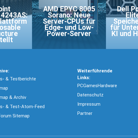
oint
AMD EPYC 8005
Dell P
 4243AS:
Sorano: Neue
Eli
lattform
Server-CPUs für
Speiche
osable
Edge- und Low-
für Unte
ucture
Power-Server
KI und H
ellt
hive:
Weiterführende
Links:
- & Testberichte
PCGamesHardware
emap
Datenschutz
map & Archiv
Impressum
s- & Test-Atom-Feed
Partner
Forum Sitemap