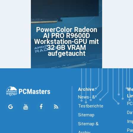
PowerColor Radeon
AI PRO R9600D
Workstation-GPU mit
32 GB VRAM
aufgetaucht
Archive:
We
Li
News- &
PC
Testberichte
Da
Sitemap
Im
Sitemap &
Pa
Archiv