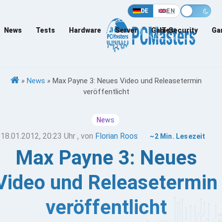
DE
EN
News
Tests
Hardware
Server
Games
IT-Security
Ga
»
News
»
Max Payne 3: Neues Video und Releasetermin
veröffentlicht
News
18.01.2012, 20:23 Uhr
, von
Florian Roos
~2 Min. Lesezeit
Max Payne 3: Neues
Video und Releasetermin
veröffentlicht