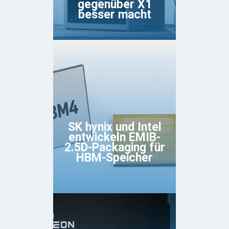
gegenüber X1
besser macht
SK hynix und Intel
entwickeln EMIB-
2.5D-Packaging für
HBM-Speicher