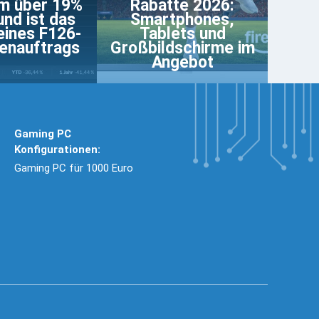
um über 19%
Rabatte 2026:
und ist das
Smartphones,
eines F126-
Tablets und
enauftrags
Großbildschirme im
Angebot
Gaming PC
Konfigurationen:
Gaming PC für 1000 Euro