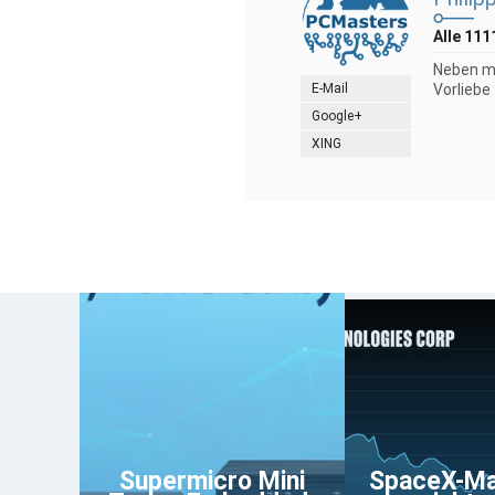
Alle 111
Neben me
E-Mail
Vorliebe
Google+
XING
Supermicro Mini
SpaceX-Ma