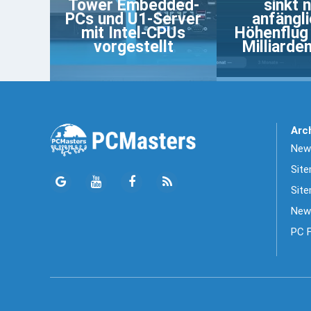
Tower Embedded-
sinkt 
PCs und U1-Server
anfängl
mit Intel-CPUs
Höhenflug
vorgestellt
Milliarden
Arc
News
Sit
Site
New
PC 