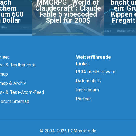
nach
MMORPG „World of
bricht 
ichem
Claudecraft”: Claude
ein: Gr
 um 600
Fable 5 vibecoded
Kippen 
 Dollar
Spiel für 200$
Fregatt
hive:
Weiterführende
Links:
- & Testberichte
PCGamesHardware
emap
Datenschutz
map & Archiv
Impressum
s- & Test-Atom-Feed
Partner
Forum Sitemap
© 2004–2026 PCMasters.de