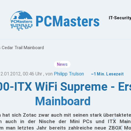
IT-Securit
 Cedar Trail Mainboard
News
12.01.2012, 00:46 Uhr
, von
Philipp Trulson
~1 Min. Lesezeit
00-ITX WiFi Supreme - Ers
Mainboard
 hat sich Zotac zwar auch mit seinen stark übertaktete
h auch in der Nische der Mini PCs und ITX Main
m man letztes Jahr bereits zahlreiche neue ZBOX Mo