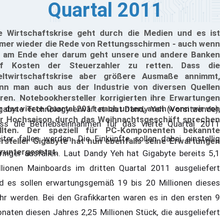
Quartal 2011
e Wirtschaftskrise geht durch die Medien und es ist
mer wieder die Rede von Rettungsschirmen - auch wenn
 am Ende eher darum geht unsere und andere Banken
f Kosten der Steuerzahler zu retten. Dass die
ltwirtschaftskrise aber größere Ausmaße annimmt,
nn man auch aus der Industrie von diversen Quellen
ren. Notebookhersteller korrigierten ihre Erwartungen
r das vierte Quartal 2011 nach unten, auch wenn wir von
gabyte Technology erwartet laut Dandy Yeh (Vorsitzende),
r Hochsaison durch das Weihnachtsgeschäft sprechen
ss die Betriebseinnahmen für das vierte Quartal 2011
llten. Der speziell für PC-Komponenten bekannte
iter fallen werden. Die Einkünfte sollen dabei einstellig
rsteller Gigabyte hat nun ebenfalls seine Erwartungen
runtergesetzt.
ringer ausfallen. Laut Dandy Yeh hat Gigabyte bereits 5,1
llionen Mainboards im dritten Quartal 2011 ausgeliefert
d es sollen erwartungsgemäß 19 bis 20 Millionen dieses
hr werden. Bei den Grafikkarten waren es in den ersten 9
naten diesen Jahres 2,25 Millionen Stück, die ausgeliefert