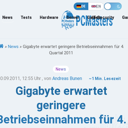
DE
EN
News
Tests
Hardware
Server
Games
IT-Security
Ga
»
News
»
Gigabyte erwartet geringere Betriebseinnahmen für 4.
Quartal 2011
News
0.09.2011, 12:55 Uhr
, von
Andreas Bunen
~1 Min. Lesezeit
Gigabyte erwartet
geringere
Betriebseinnahmen für 4.