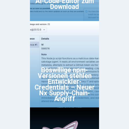
AI-Code-Editor zum
Download
Böswillige npm-
Versionen stehlen
Entwickler-
Credentials – Neuer
Nx Supply-Chain-
Angriff