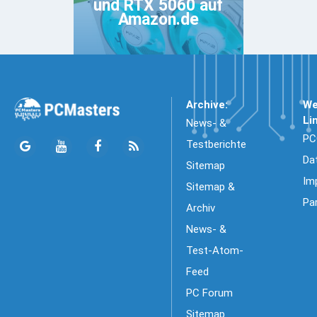
und RTX 5060 auf
Amazon.de
Archive:
We
Li
News- &
PC
Testberichte
Da
Sitemap
Im
Sitemap &
Pa
Archiv
News- &
Test-Atom-
Feed
PC Forum
Sitemap