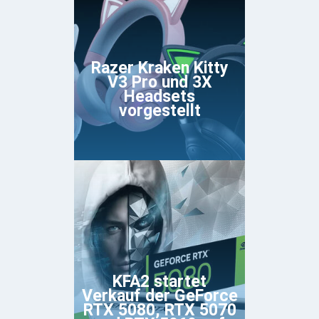
Razer Kraken Kitty
V3 Pro und 3X
Headsets
vorgestellt
KFA2 startet
Verkauf der GeForce
RTX 5080, RTX 5070