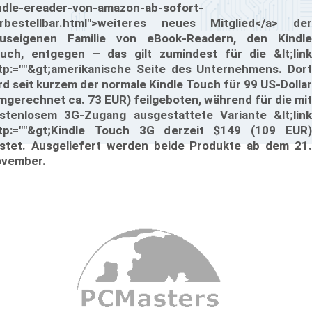
ndle-ereader-von-amazon-ab-sofort-
rbestellbar.html">weiteres neues Mitglied</a> der
useigenen Familie von eBook-Readern, den Kindle
uch, entgegen – das gilt zumindest für die &lt;link
tp:=""&gt;amerikanische Seite des Unternehmens. Dort
rd seit kurzem der normale Kindle Touch für 99 US-Dollar
mgerechnet ca. 73 EUR) feilgeboten, während für die mit
stenlosem 3G-Zugang ausgestattete Variante &lt;link
tp:=""&gt;Kindle Touch 3G derzeit $149 (109 EUR)
stet. Ausgeliefert werden beide Produkte ab dem 21.
vember.