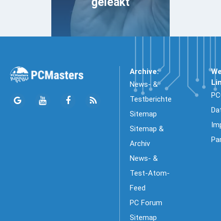
geleakt
Archive:
We
Li
News- &
PC
Testberichte
Da
Sitemap
Im
Sitemap &
Pa
Archiv
News- &
Test-Atom-
Feed
PC Forum
Sitemap