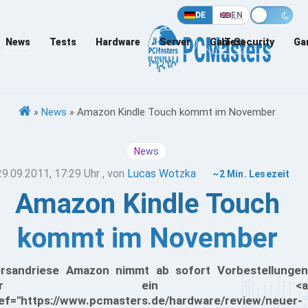
DE
EN
News
Tests
Hardware
Server
Games
IT-Security
Ga
»
News
»
Amazon Kindle Touch kommt im November
News
29.09.2011, 17:29 Uhr
, von
Lucas Wotzka
~2 Min. Lesezeit
Amazon Kindle Touch
kommt im November
rsandriese Amazon nimmt ab sofort Vorbestellungen
für ein <a
ef="https://www.pcmasters.de/hardware/review/neuer-