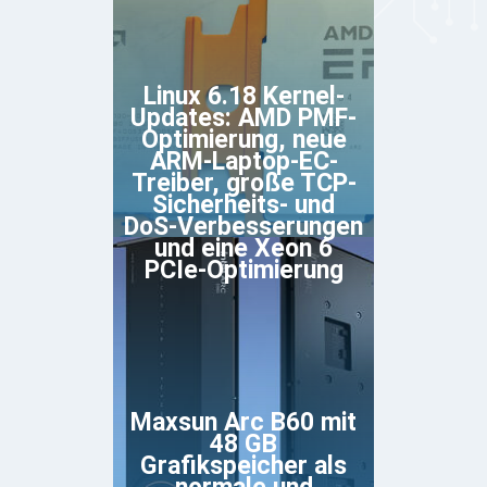
Linux 6.18 Kernel-
Updates: AMD PMF-
Optimierung, neue
ARM-Laptop-EC-
Treiber, große TCP-
Sicherheits- und
DoS-Verbesserungen
und eine Xeon 6
PCIe-Optimierung
Maxsun Arc B60 mit
48 GB
Grafikspeicher als