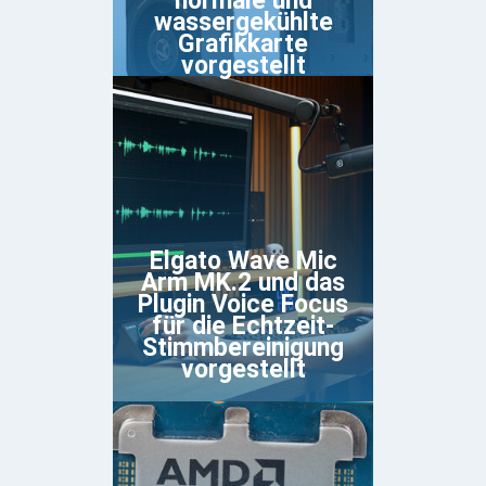
normale und
wassergekühlte
Grafikkarte
vorgestellt
Elgato Wave Mic
Arm MK.2 und das
Plugin Voice Focus
für die Echtzeit-
Stimmbereinigung
vorgestellt