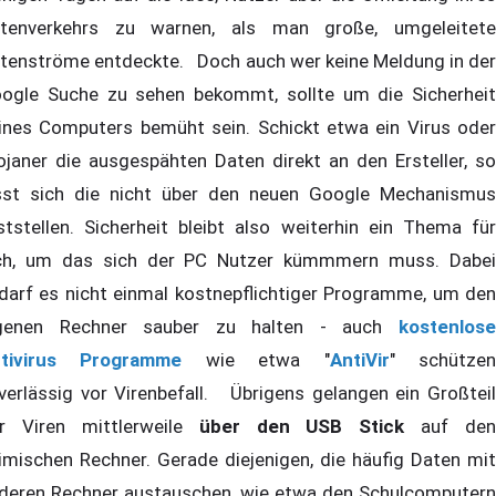
tenverkehrs zu warnen, als man große, umgeleitete
tenströme entdeckte. Doch auch wer keine Meldung in der
ogle Suche zu sehen bekommt, sollte um die Sicherheit
ines Computers bemüht sein. Schickt etwa ein Virus oder
ojaner die ausgespähten Daten direkt an den Ersteller, so
sst sich die nicht über den neuen Google Mechanismus
ststellen. Sicherheit bleibt also weiterhin ein Thema für
ch, um das sich der PC Nutzer kümmmern muss. Dabei
darf es nicht einmal kostnepflichtiger Programme, um den
genen Rechner sauber zu halten - auch
kostenlose
tivirus Programme
wie etwa "
AntiVir
" schütze
verlässig vor Virenbefall. Übrigens gelangen ein Großteil
r Viren mittlerweile
über den USB Stick
auf den
imischen Rechner. Gerade diejenigen, die häufig Daten mit
deren Rechner austauschen, wie etwa den Schulcomputern