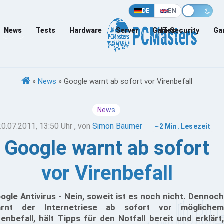
DE
EN
News
Tests
Hardware
Server
Games
IT-Security
Ga
»
News
»
Google warnt ab sofort vor Virenbefall
News
20.07.2011, 13:50 Uhr
, von
Simon Bäumer
~2 Min. Lesezeit
Google warnt ab sofort
vor Virenbefall
ogle Antivirus - Nein, soweit ist es noch nicht. Dennoch
rnt der Internetriese ab sofort vor möglichem
renbefall, hält Tipps für den Notfall bereit und erklärt,