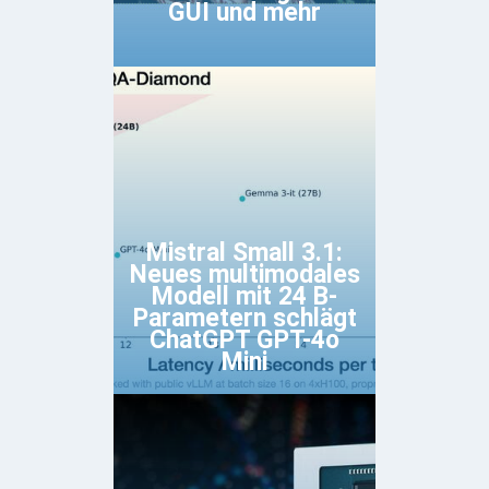
GUI und mehr
Mistral Small 3.1:
Neues multimodales
Modell mit 24 B-
Parametern schlägt
ChatGPT GPT-4o
Mini