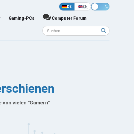
DE
EN
y
Gaming-PCs
Computer Forum
erschienen
e von vielen "Gamern"