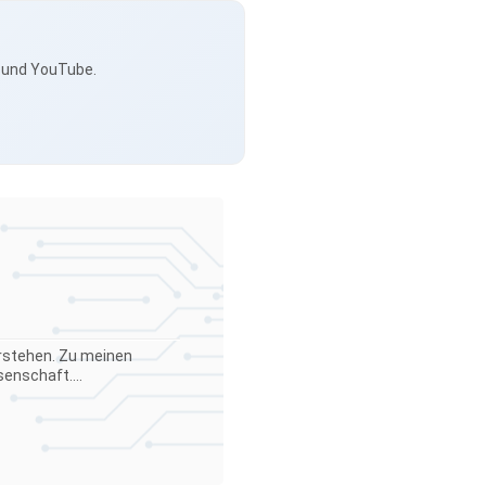
s und YouTube.
verstehen. Zu meinen
enschaft....