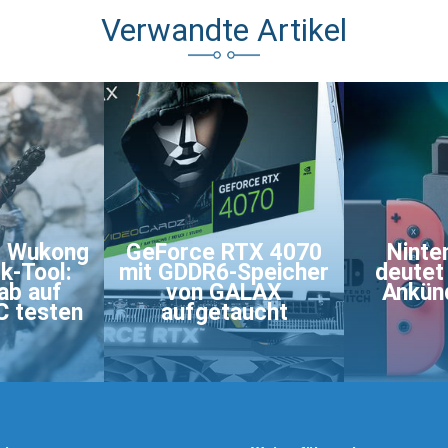
Verwandte Artikel
: Wukong
GeForce RTX 4070
Ninte
k-Tool:
mit GDDR6-Speicher
deutet
ab auf
von GALAX
Ankünd
C testen
aufgetaucht