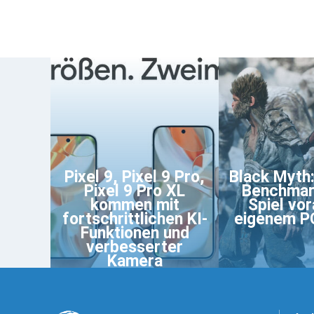
Pixel 9, Pixel 9 Pro,
Black Myth
Pixel 9 Pro XL
Benchmar
kommen mit
Spiel vor
fortschrittlichen KI-
eigenem P
Funktionen und
verbesserter
Kamera