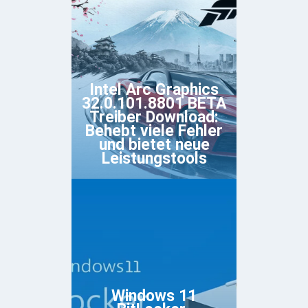
Intel Arc Graphics
32.0.101.8801 BETA
Treiber Download:
Behebt viele Fehler
und bietet neue
Leistungstools
Windows 11