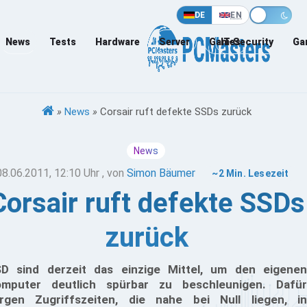
DE
EN
News
Tests
Hardware
Server
Games
IT-Security
Ga
»
News
»
Corsair ruft defekte SSDs zurück
News
08.06.2011, 12:10 Uhr
, von
Simon Bäumer
~2 Min. Lesezeit
Corsair ruft defekte SSDs
zurück
D sind derzeit das einzige Mittel, um den eigenen
mputer deutlich spürbar zu beschleunigen. Dafür
rgen Zugriffszeiten, die nahe bei Null liegen, in