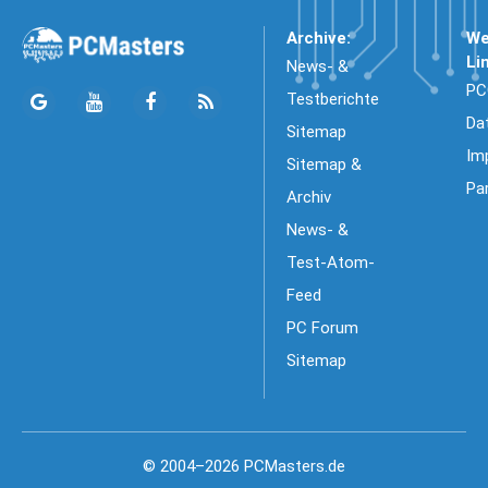
Archive:
We
Li
News- &
PC
Testberichte
Da
Sitemap
Im
Sitemap &
Pa
Archiv
News- &
Test-Atom-
Feed
PC Forum
Sitemap
© 2004–2026 PCMasters.de