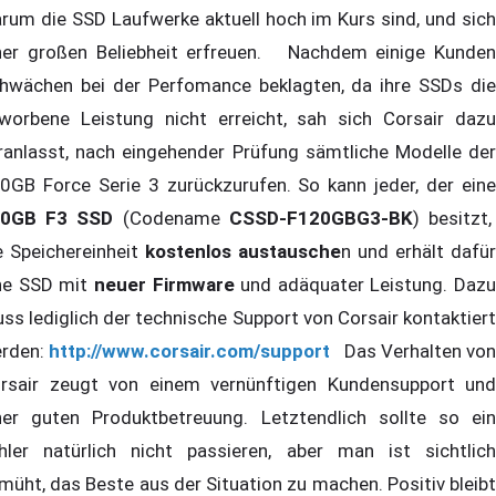
rum die SSD Laufwerke aktuell hoch im Kurs sind, und sich
ner großen Beliebheit erfreuen. Nachdem einige Kunden
hwächen bei der Perfomance beklagten, da ihre SSDs die
worbene Leistung nicht erreicht, sah sich Corsair dazu
ranlasst, nach eingehender Prüfung sämtliche Modelle der
0GB Force Serie 3 zurückzurufen. So kann jeder, der eine
20GB F3 SSD
(Codename
CSSD-F120GBG3-BK
) besitzt,
e Speichereinheit
kostenlos austausche
n und erhält dafür
ne SSD mit
neuer Firmware
und adäquater Leistung. Dazu
ss lediglich der technische Support von Corsair kontaktiert
rden:
http://www.corsair.com/support
Das Verhalten vo
rsair zeugt von einem vernünftigen Kundensupport und
ner guten Produktbetreuung. Letztendlich sollte so ein
hler natürlich nicht passieren, aber man ist sichtlich
müht, das Beste aus der Situation zu machen. Positiv bleibt