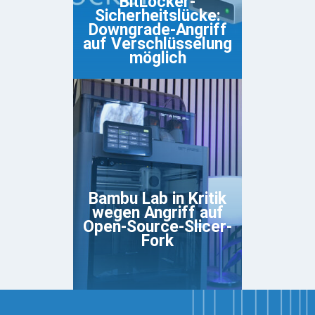
BitLocker-
Sicherheitslücke:
Downgrade-Angriff
auf Verschlüsselung
möglich
Bambu Lab in Kritik
wegen Angriff auf
Open-Source-Slicer-
Fork