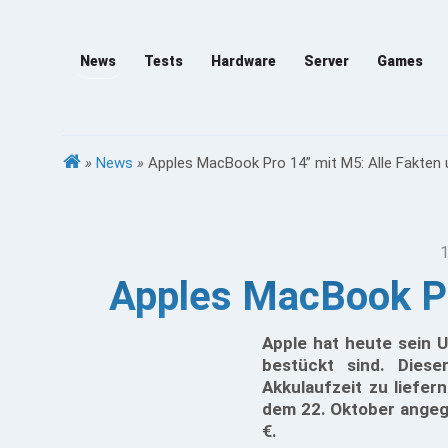
News
Tests
Hardware
Server
Games
»
News
»
Apples MacBook Pro 14” mit M5: Alle Fakten 
1
Apples MacBook Pr
Apple hat heute sein 
bestückt sind. Diese
Akkulaufzeit zu liefer
dem 22. Oktober angege
€.