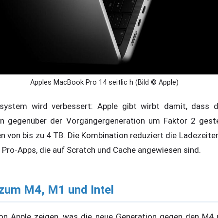
Apples MacBook Pro 14 seitlic h (Bild © Apple)
system wird verbessert: Apple gibt wirbt damit, dass d
en gegenüber der Vorgängergeneration um Faktor 2 gest
n von bis zu 4 TB. Die Kombination reduziert die Ladezeite
n Pro-Apps, die auf Scratch und Cache angewiesen sind.
 zum M4, M1 und Intel
von Apple zeigen, was die neue Generation gegen den M4 