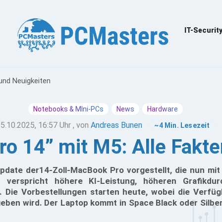
IT-Securit
und Neuigkeiten
Notebooks & MIni-PCs
News
Hardware
5.10.2025, 16:57 Uhr
, von
Andreas Bunen
~4 Min. Lesezeit
o 14” mit M5: Alle Fakte
Update der14-Zoll-MacBook Pro vorgestellt, die nun m
r verspricht höhere KI-Leistung, höheren Grafikdu
n. Die Vorbestellungen starten heute, wobei die Verfüg
ben wird. Der Laptop kommt in Space Black oder Silber