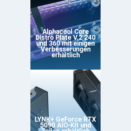
Alphacool Core
Distro Plate V.2 240
und 360 mit einigen
Verbesserungen
erhältlich
LYNK+ GeForce RTX
5090 AIO-Kit und