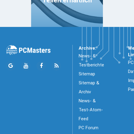
Teilen erhältlich
Archive:
We
Li
News- &
PC
Testberichte
Da
Sitemap
Im
Sitemap &
Pa
Archiv
News- &
Test-Atom-
Feed
PC Forum