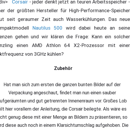
/div>
Corsair
- jeder denkt jetzt an teuren Arbeitsspeicher 
ner der größten Hersteller für High-Performance-Speicher
ut seit geraumer Zeit auch Wasserkühlungen. Das neue
ompaktmodell
Nautilus 500
wird dabei heute an sein
enzen gehen und wir klären die Frage: Kann ein solcher
nzling einen AMD Athlon 64 X2-Prozessor mit einer
ktfrequenz von 3GHz kühlen?
Zubehör
Hat man sich zum ersten die ganzen bunten Bilder auf der
Verpackung angeschaut, findet man nun einen sauber
ufgeräumten und gut getrennten Innenenraum vor. Großes Lob
ilt hier vorallem der Anleitung, die Corsair beilegte. Als wäre es
icht genug diese mit einer Menge an Bildern zu präsentieren, so
rd diese auch noch in einem Klarsichtumschlag aufgehoben. Die