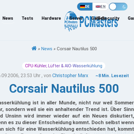
DE
EN
News
Tests
Hardware
Server
Games
IT-Security
Ga
»
News
»
Corsair Nautilus 500
CPU-Kühler, Lüfter & AIO-Wasserkühlung
.09.2006, 23:53 Uhr
, von
Christopher Marx
~8 Min. Lesezeit
Corsair Nautilus 500
sserkühlung ist in aller Munde, nicht nur weil Sommer
r, sondern weil sie ein anhaltender Trend ist. Über Sinn
d Unsinn wird immer wieder auf ein Neues diskutiert,
nn es zu dieser Entscheidung kommt. Doch selbst wenn
n sich für eine Wasserkühlung entschieden hat, kommt