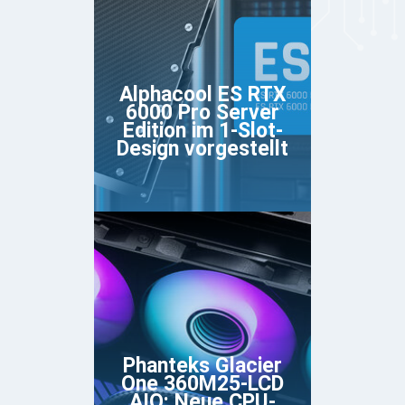
Alphacool ES RTX
6000 Pro Server
Edition im 1-Slot-
Design vorgestellt
Phanteks Glacier
One 360M25-LCD
AIO: Neue CPU-