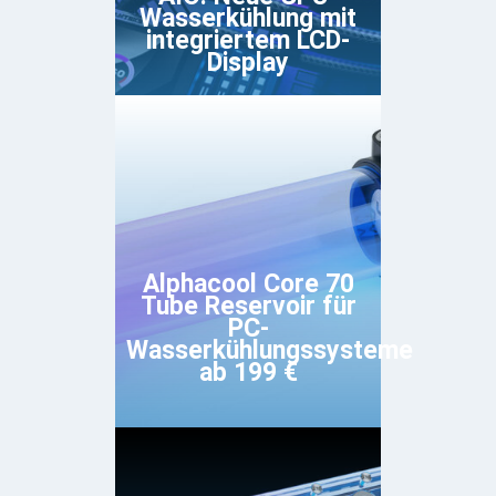
Wasserkühlung mit
integriertem LCD-
Display
Alphacool Core 70
Tube Reservoir für
PC-
Wasserkühlungssysteme
ab 199 €