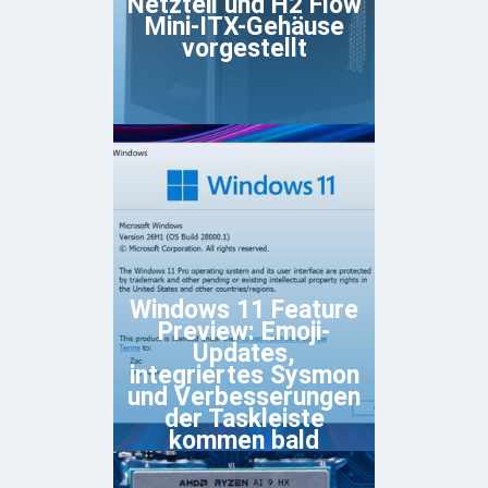
Netzteil und H2 Flow
Mini-ITX-Gehäuse
vorgestellt
Windows 11 Feature
Preview: Emoji-
Updates,
integriertes Sysmon
und Verbesserungen
der Taskleiste
kommen bald