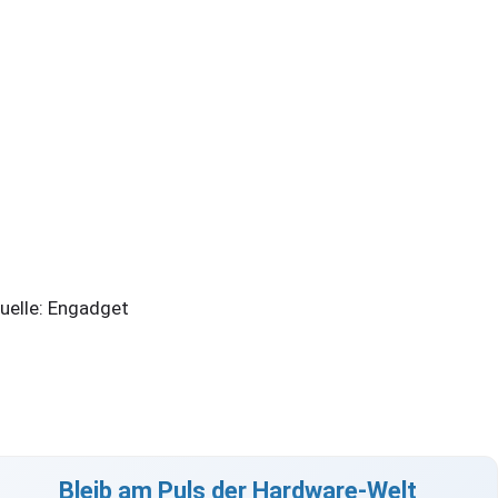
elle: Engadget
Bleib am Puls der Hardware-Welt