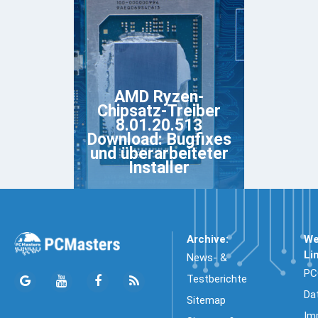
AMD Ryzen-
Chipsatz-Treiber
8.01.20.513
Download: Bugfixes
und überarbeiteter
Installer
Archive:
We
Li
News- &
PC
Testberichte
Da
Sitemap
Im