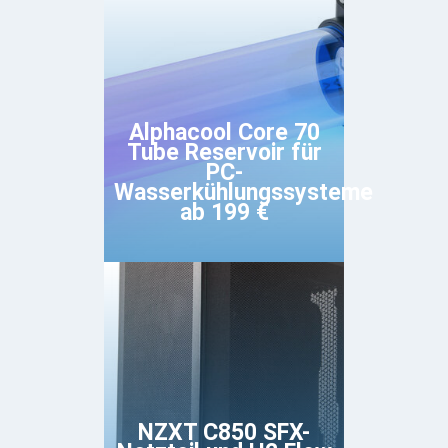
Alphacool Core 70
Tube Reservoir für
PC-
Wasserkühlungssysteme
ab 199 €
NZXT C850 SFX-