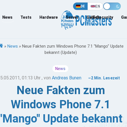
DE
EN
News
Tests
Hardware
Server
Games
IT-Security
Ga
»
News
»
Neue Fakten zum Windows Phone 7.1 "Mango" Update
bekannt (Update)
News
5.05.2011, 01:13 Uhr
, von
Andreas Bunen
~2 Min. Lesezeit
Neue Fakten zum
Windows Phone 7.1
"Mango" Update bekannt