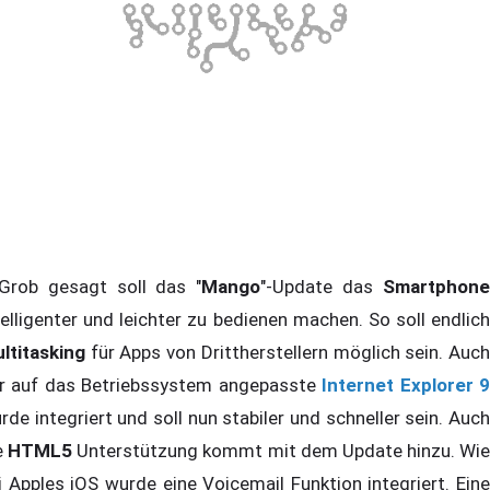
ob gesagt soll das "
Mango
"-Update das
Smartphone
telligenter und leichter zu bedienen machen. So soll endlich
ltitasking
für Apps von Drittherstellern möglich sein. Auc
r auf das Betriebssystem angepasste
Internet Explorer 
rde integriert und soll nun stabiler und schneller sein. Auch
e
HTML5
Unterstützung kommt mit dem Update hinzu. Wie
i Apples iOS wurde eine Voicemail Funktion integriert. Eine