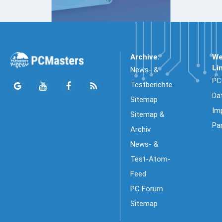
Archive:
We
Li
News- &
PC
Testberichte
Da
Sitemap
Im
Sitemap &
Pa
Archiv
News- &
Test-Atom-
Feed
PC Forum
Sitemap