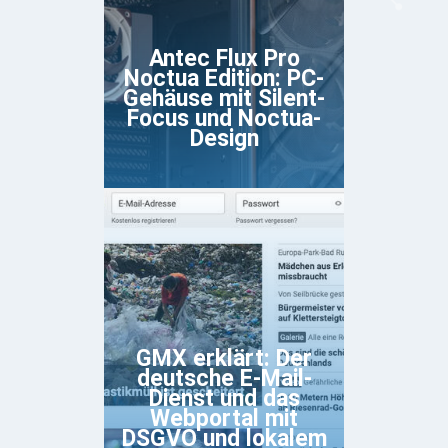
Antec Flux Pro
Noctua Edition: PC-
Gehäuse mit Silent-
Focus und Noctua-
Design
GMX erklärt: Der
deutsche E-Mail-
Dienst und das
Webportal mit
DSGVO und lokalem