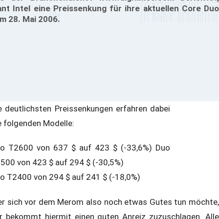
ant Intel eine Preissenkung für ihre aktuellen Core Duo
m 28. Mai 2006.
e deutlichsten Preissenkungen erfahren dabei
e folgenden Modelle:
o T2600 von 637 $ auf 423 $ (-33,6%) Duo
500 von 423 $ auf 294 $ (-30,5%)
o T2400 von 294 $ auf 241 $ (-18,0%)
r sich vor dem Merom also noch etwas Gutes tun möchte,
r bekommt hiermit einen guten Anreiz zuzuschlagen. Alle