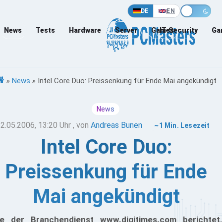
DE
EN
News
Tests
Hardware
Server
Games
IT-Security
Ga
»
News
»
Intel Core Duo: Preissenkung für Ende Mai angekündigt
News
2.05.2006, 13:20 Uhr
, von
Andreas Bunen
~1 Min. Lesezeit
Intel Core Duo:
Preissenkung für Ende
Mai angekündigt
e der Branchendienst www.digitimes.com berichtet,