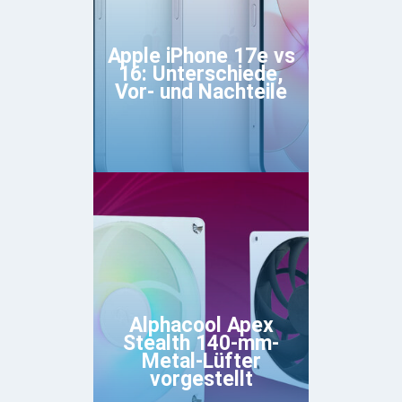
Apple iPhone 17e vs
16: Unterschiede,
Vor- und Nachteile
Alphacool Apex
Stealth 140-mm-
Metal-Lüfter
vorgestellt