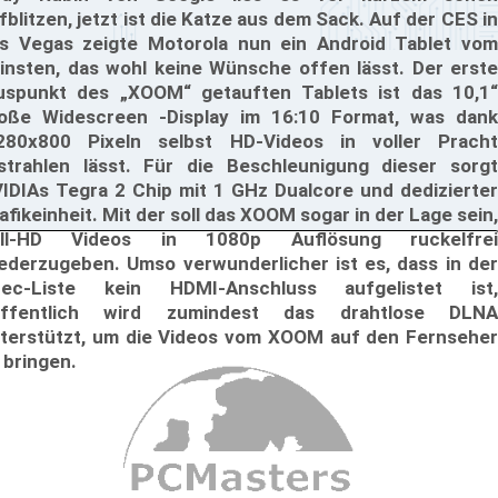
fblitzen, jetzt ist die Katze aus dem Sack. Auf der CES in
s Vegas zeigte Motorola nun ein Android Tablet vom
insten, das wohl keine Wünsche offen lässt. Der erste
uspunkt des „XOOM“ getauften Tablets ist das 10,1“
oße Widescreen -Display im 16:10 Format, was dank
280x800 Pixeln selbst HD-Videos in voller Pracht
strahlen lässt. Für die Beschleunigung dieser sorgt
IDIAs Tegra 2 Chip mit 1 GHz Dualcore und dedizierter
afikeinheit. Mit der soll das XOOM sogar in der Lage sein,
ull-HD Videos in 1080p Auflösung ruckelfrei
ederzugeben. Umso verwunderlicher ist es, dass in der
ec-Liste kein HDMI-Anschluss aufgelistet ist,
offentlich wird zumindest das drahtlose DLNA
terstützt, um die Videos vom XOOM auf den Fernseher
 bringen.