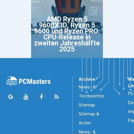
AMD Ryzen 5
9600X3D, Ryzen 5
9600 und Ryzen PRO:
CPU-Release in
zweiten Jahreshälfte
2025
Archive:
We
Li
News- &
PC
Testberichte
Da
Sitemap
Im
Sitemap &
Pa
Archiv
News- &