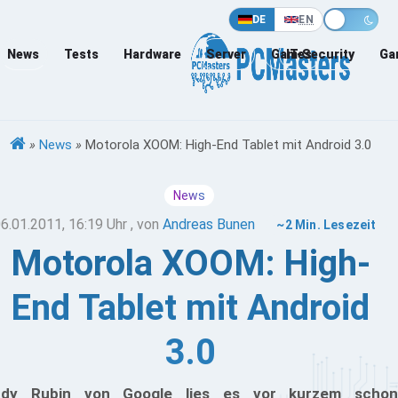
DE
EN
News
Tests
Hardware
Server
Games
IT-Security
Ga
»
News
»
Motorola XOOM: High-End Tablet mit Android 3.0
News
6.01.2011, 16:19 Uhr
, von
Andreas Bunen
~2 Min. Lesezeit
Motorola XOOM: High-
End Tablet mit Android
3.0
ndy Rubin von Google lies es vor kurzem schon