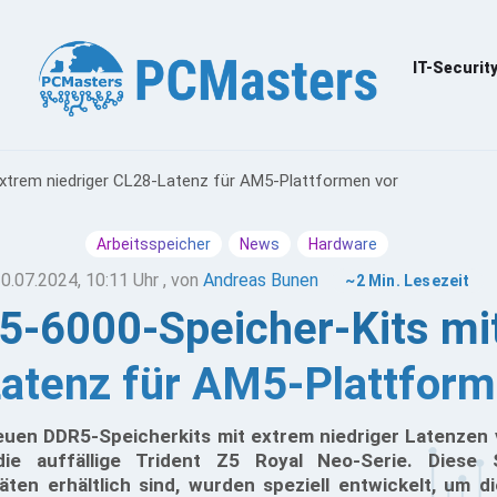
IT-Securit
extrem niedriger CL28-Latenz für AM5-Plattformen vor
Arbeitsspeicher
News
Hardware
0.07.2024, 10:11 Uhr
, von
Andreas Bunen
~2 Min. Lesezeit
5-6000-Speicher-Kits mit
atenz für AM5-Plattform
uen DDR5-Speicherkits mit extrem niedriger Latenzen v
ie auffällige Trident Z5 Royal Neo-Serie. Diese S
äten erhältlich sind, wurden speziell entwickelt, um 