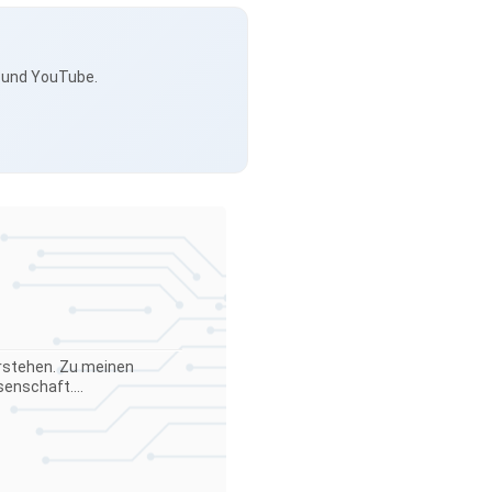
s und YouTube.
verstehen. Zu meinen
enschaft....