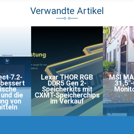
Verwandte Artikel
ect 7.2-
Lexar THOR RGB
MSI MA
rbessert
DDR5 Gen 2-
31,5"
sische
Speicherkits mit
Monito
 und die
CXMT-Speicherchips
ung von
im Verkauf
itteln