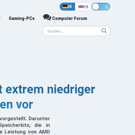
DE
EN
y
Gaming-PCs
Computer Forum
 extrem niedriger
en vor
orgestellt. Darunter
peicherkits, die in
die Leistung von AMD