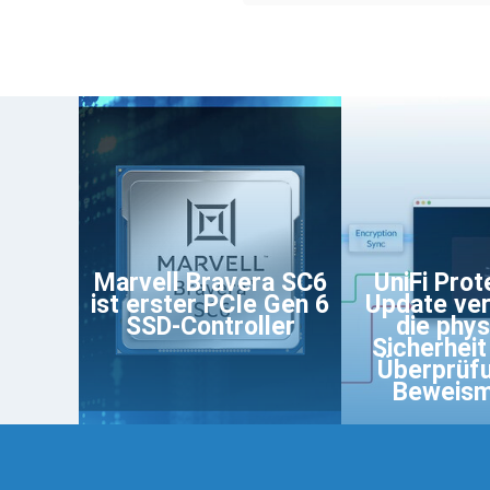
Marvell Bravera SC6
UniFi Prot
ist erster PCIe Gen 6
Update ve
SSD-Controller
die phy
Sicherheit
Überprüf
Beweism