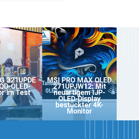
G 321UPDE
MSI PRO MAX OLED
-QD-OLED-
271UPJW12: Mit
r im Test
neuartigem IJP-
OLED-Display
bestückter 4K-
Monitor