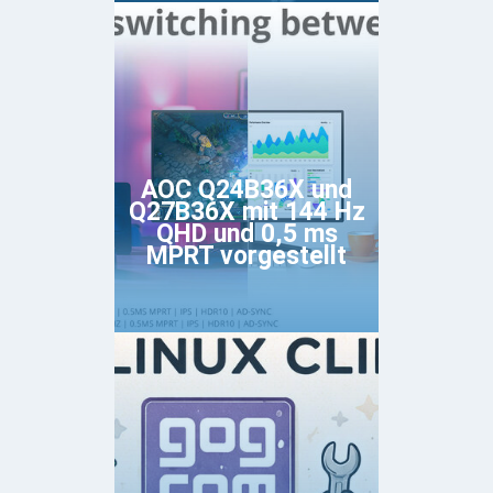
AOC Q24B36X und
Q27B36X mit 144 Hz
QHD und 0,5 ms
MPRT vorgestellt