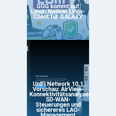
GOG kommt auf
Linux: Nativer Linux-
Client für GALAXY
UniFi Network 10.1
Vorschau: AirView-
Konnektivitätsanalysen,
SD-WAN-
Steuerungen und
sichereres LAG-
Management