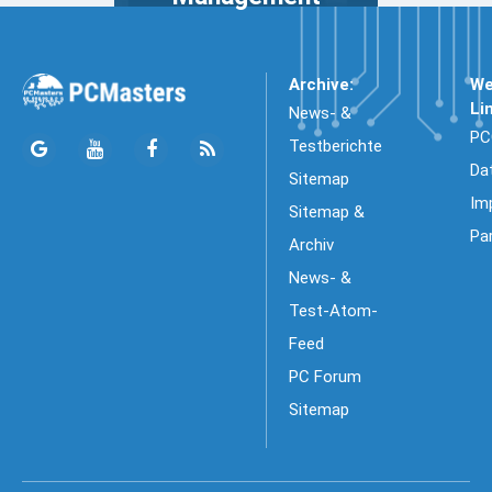
Archive:
We
Li
News- &
PC
Testberichte
Da
Sitemap
Im
Sitemap &
Pa
Archiv
News- &
Test-Atom-
Feed
PC Forum
Sitemap