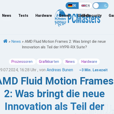
DE
EN
News
Tests
Hardware
Server
Games
IT-Security
Ga
»
News
»
AMD Fluid Motion Frames 2: Was bringt die neue
Innovation als Teil der HYPR-RX Suite?
Prozessoren
Grafikkarten
News
Hardware
9.07.2024, 16:28 Uhr
, von
Andreas Bunen
~3 Min. Lesezeit
AMD Fluid Motion Frames
2: Was bringt die neue
Innovation als Teil der