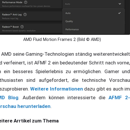
AMD Fluid Motion Frames 2 (Bild © AMD)
 AMD seine Gaming-Technologien ständig weiterentwickelt
d verfeinert, ist AFMF 2 ein bedeutender Schritt nach vorne,
 ein besseres Spielerlebnis zu ermöglichen. Gamer und
thusiasten sind aufgefordert, die technische Vorschau
szuprobieren.
Weitere Informationen
dazu gibt es auch i
MD Blog
. Außerdem können interessierte die
AFMF 2
rschau herunterladen
.
itere Arrtikel zum Thema