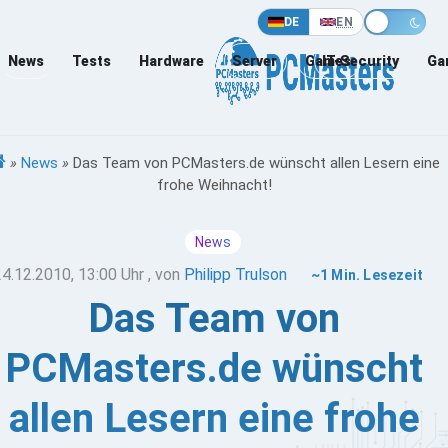
DE
EN
News
Tests
Hardware
Server
Games
IT-Security
Ga
»
News
»
Das Team von PCMasters.de wünscht allen Lesern eine
frohe Weihnacht!
News
24.12.2010, 13:00 Uhr
, von
Philipp Trulson
~1 Min. Lesezeit
Das Team von
PCMasters.de wünscht
allen Lesern eine frohe