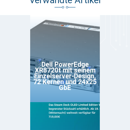
Verwandte Artikel
Dell PowerEdge
XR8720t mit seinem
Einzelserver-Design,
72 Kernen und 24x25
GbE