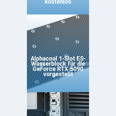
kostenlos
Alphacool 1-Slot ES-
Wasserblock für die
GeForce RTX 5090
vorgestellt