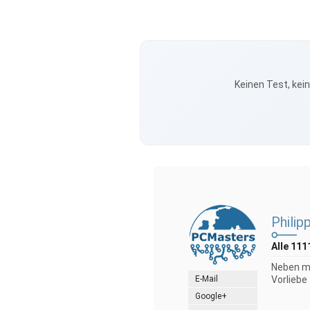
Keinen Test, kei
Philip
Alle 111
Neben me
E-Mail
Vorliebe
Google+