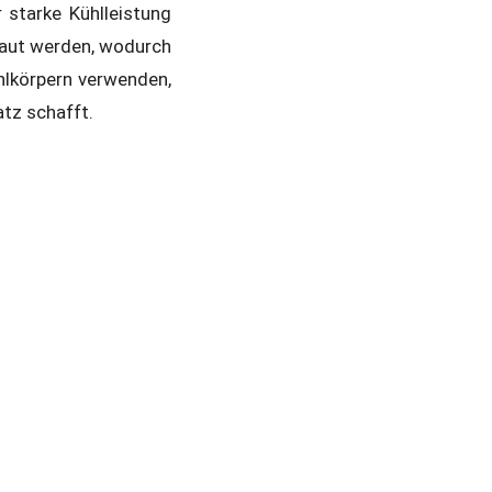
 starke Kühlleistung
baut werden, wodurch
lkörpern verwenden,
atz schafft.