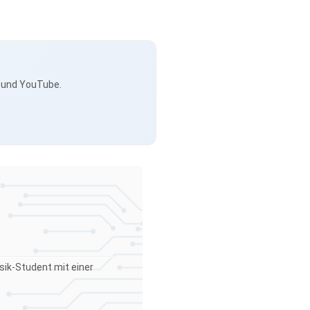
s und YouTube.
sik-Student mit einer