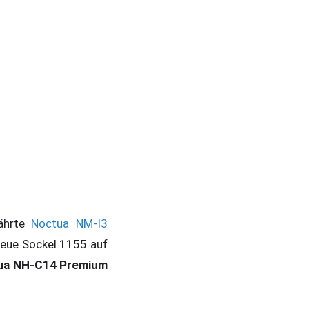
währte
Noctua NM-I3
neue Sockel 1155 auf
ua NH-C14 Premium