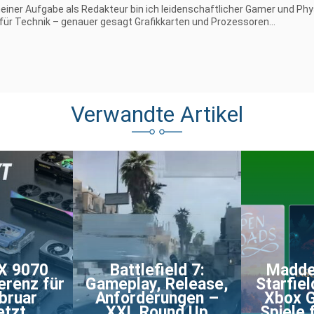
iner Aufgabe als Redakteur bin ich leidenschaftlicher Gamer und Phy
 für Technik – genauer gesagt Grafikkarten und Prozessoren...
Verwandte Artikel
X 9070
Battlefield 7:
Madde
erenz für
Gameplay, Release,
Starfie
bruar
Anforderungen –
Xbox 
etzt
XXL Round Up
Spiele 