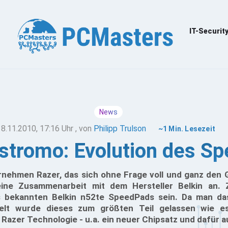
IT-Securit
News
18.11.2010, 17:16 Uhr
, von
Philipp Trulson
~1 Min. Lesezeit
stromo: Evolution des S
ernehmen Razer, das sich ohne Frage voll und ganz den
ine Zusammenarbeit mit dem Hersteller Belkin an. Zi
s bekannten Belkin n52te SpeedPads sein. Da man das
hielt wurde dieses zum größten Teil gelassen wie 
 Razer Technologie - u.a. ein neuer Chipsatz und dafür a