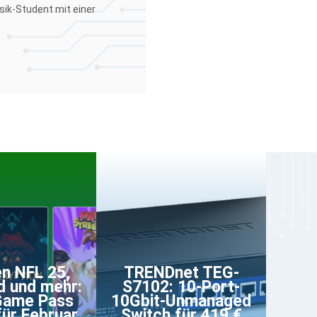
sik-Student mit einer
n NFL 25,
TRENDnet TEG-
ld und mehr:
S7102: 10-Port-
Game Pass
10Gbit-Unmanaged
für Februar
Switch für 419 €