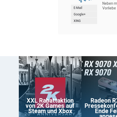
Neben me
E-Mail
Vorliebe
Google+
XING
XXL Rabattaktion
Radeon R
von 2K Games auf
Pressekonf
Steam und Xbox
Ende Fe
anges