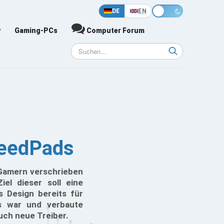
DE
EN
y
Gaming-PCs
Computer Forum
peedPads
 Gamern verschrieben
el dieser soll eine
 Design bereits für
es war und verbaute
uch neue Treiber.