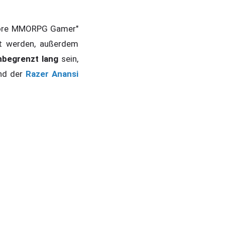
dcore MMORPG Gamer"
lt werden, außerdem
begrenzt lang
sein,
nd der
Razer Anansi