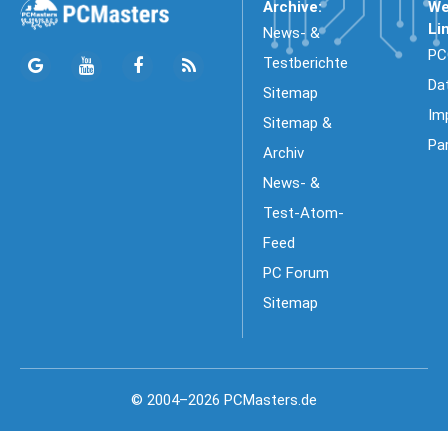
Archive:
We
Li
News- &
PC
Testberichte
Da
Sitemap
Im
Sitemap &
Pa
Archiv
News- &
Test-Atom-
Feed
PC Forum
Sitemap
© 2004–2026 PCMasters.de