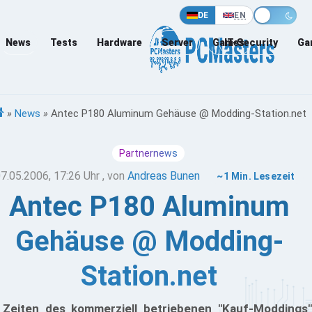
DE
EN
News
Tests
Hardware
Server
Games
IT-Security
Ga
»
News
»
Antec P180 Aluminum Gehäuse @ Modding-Station.net
Partnernews
7.05.2006, 17:26 Uhr
, von
Andreas Bunen
~1 Min. Lesezeit
Antec P180 Aluminum
Gehäuse @ Modding-
Station.net
 Zeiten des kommerziell betriebenen "Kauf-Moddings"