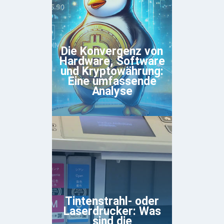
Die Konvergenz von
Hardware, Software
und Kryptowährung:
Eine umfassende
Analyse
Tintenstrahl- oder
Laserdrucker: Was
sind die