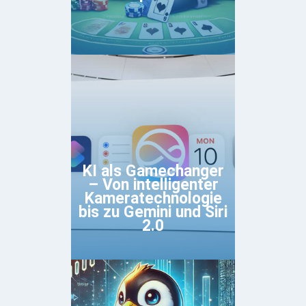
KI als Gamechanger
– Von intelligenter
Kameratechnologie
bis zu Gemini und Siri
2.0