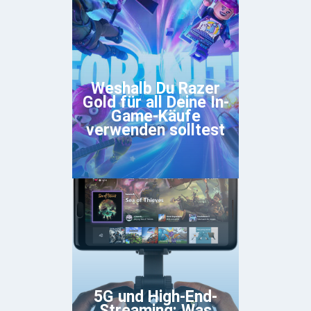
Weshalb Du Razer
Gold für all Deine In-
Game-Käufe
verwenden solltest
5G und High-End-
Streaming: Was