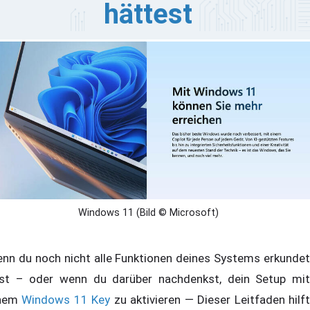
hättest
ndows 11 ist nicht nur ein optisches Upgrade, sondern
ne komplette Weiterentwicklung der Bedienung und
nktionen deines PCs. Eleganter, schneller und viel
tuitiver als seine Vorgänger, steckt es voller cleverer
nktionen, von denen die meisten Nutzer nicht mal
ssen, dass es sie überhaupt gibt. Hinter der glänzenden
erfläche verbirgt sich eine Reihe versteckter Juwelen,
e deinen täglichen Arbeitsablauf verändern, deine
oduktivität steigern und sogar dein Setup futuristisch
rken lassen können.
Windows 11 (Bild © Microsoft)
nn du noch nicht alle Funktionen deines Systems erkundet
st – oder wenn du darüber nachdenkst, dein Setup mit
inem
Windows 11 Key
zu aktivieren — Dieser Leitfaden hilf