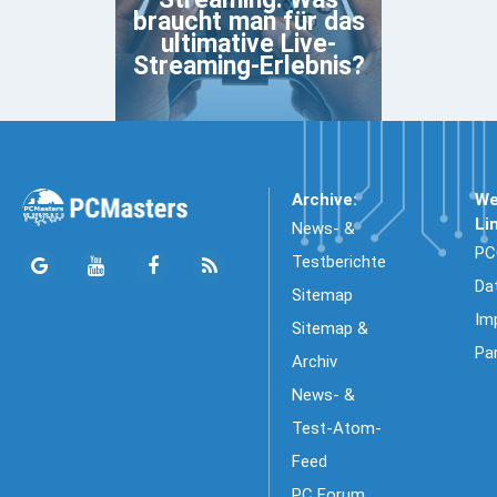
braucht man für das
ultimative Live-
Streaming-Erlebnis?
Archive:
We
Li
News- &
PC
Testberichte
Da
Sitemap
Im
Sitemap &
Pa
Archiv
News- &
Test-Atom-
Feed
PC Forum