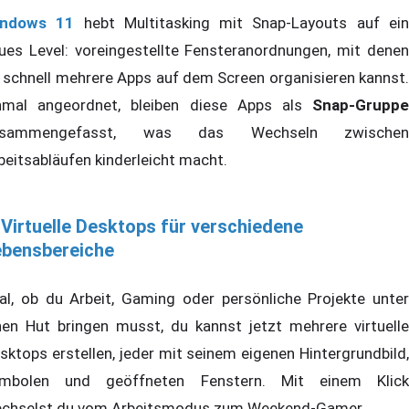
indows 11
hebt Multitasking mit Snap-Layouts auf ei
ues Level: voreingestellte Fensteranordnungen, mit denen
 schnell mehrere Apps auf dem Screen organisieren kannst.
nmal angeordnet, bleiben diese Apps als
Snap-Gruppe
usammengefasst, was das Wechseln zwischen
beitsabläufen kinderleicht macht.
 Virtuelle Desktops für verschiedene
ebensbereiche
al, ob du Arbeit, Gaming oder persönliche Projekte unter
nen Hut bringen musst, du kannst jetzt mehrere virtuelle
sktops erstellen, jeder mit seinem eigenen Hintergrundbild,
mbolen und geöffneten Fenstern. Mit einem Klick
chselst du vom Arbeitsmodus zum Weekend-Gamer.