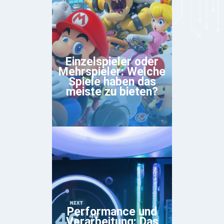
Einzelspieler oder
Mehrspieler: Welche
Spiele haben das
meiste zu bieten?
Performance und
Verarbeitung: Das