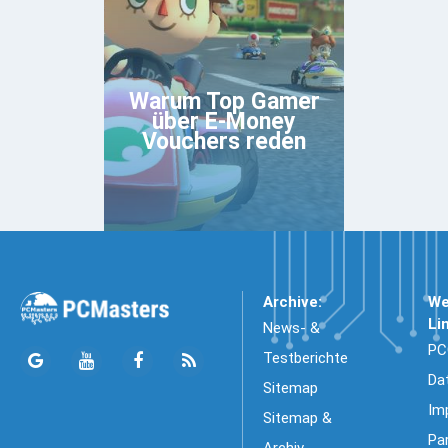
Warum Top Gamer
über E-Money
Vouchers reden
Archive:
We
Li
News- &
PC
Testberichte
Da
Sitemap
Im
Sitemap &
Pa