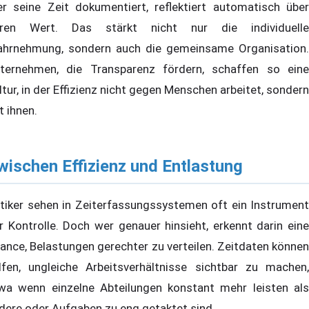
r seine Zeit dokumentiert, reflektiert automatisch über
ren Wert. Das stärkt nicht nur die individuelle
hrnehmung, sondern auch die gemeinsame Organisation.
ternehmen, die Transparenz fördern, schaffen so eine
ltur, in der Effizienz nicht gegen Menschen arbeitet, sondern
t ihnen.
wischen Effizienz und Entlastung
itiker sehen in Zeiterfassungssystemen oft ein Instrument
r Kontrolle. Doch wer genauer hinsieht, erkennt darin eine
ance, Belastungen gerechter zu verteilen. Zeitdaten können
lfen, ungleiche Arbeitsverhältnisse sichtbar zu machen,
wa wenn einzelne Abteilungen konstant mehr leisten als
dere oder Aufgaben zu eng getaktet sind.