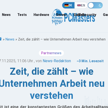
DE
EN
News
Tests
Hardware
Server
Games
IT-Security
Ga
»
News
»
Zeit, die zählt – wie Unternehmen Arbeit neu verstehen
Partnernews
7.11.2025, 11:06 Uhr
, von
News-Redaktion
~3 Min. Lesezeit
Zeit, die zählt – wie
Unternehmen Arbeit neu
verstehen
it ist eine der konstantesten Größen des Arbeitsalltags