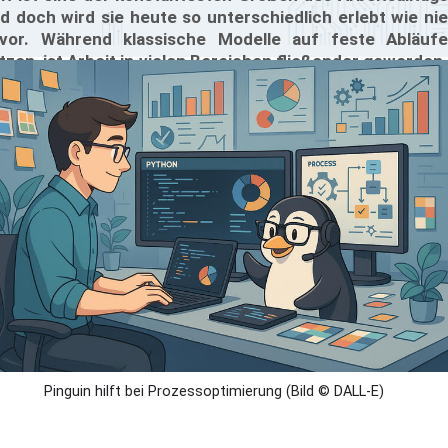
d doch wird sie heute so unterschiedlich erlebt wie nie
vor. Während klassische Modelle auf feste Abläufe
tzen, ist Arbeit in vielen Bereichen fließender geworden.
ams arbeiten verteilt, Projekte laufen parallel, und
adlines verschieben sich im Minutentakt. Der Wunsch
ch Überblick und Fairness wächst. Genau hier beginnt
r Nutzen einer Projektzeiterfassung.
Pinguin hilft bei Prozessoptimierung (Bild © DALL-E)