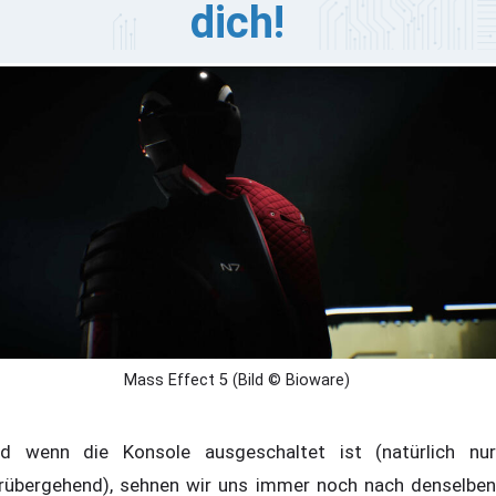
dich!
l ganz ehrlich: Gamer sind nicht nur wegen des K/D-
rhältnisses oder dem süßen Triple-S-Rang dabei. Viele
n uns leben für die Geschichte, die ausgedehnten
iversen, die vielschichtigen Charaktere und die
dlosen Fan-Theorien.
Mass Effect 5 (Bild © Bioware)
d wenn die Konsole ausgeschaltet ist (natürlich nur
rübergehend), sehnen wir uns immer noch nach denselben