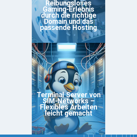
Reibungsloses
Gaming-Erlebnis
durch die richtige
Domain und das
passende Hosting
Terminal Server von
SIM-Networks –
Flexibles Arbeiten
leicht gemacht