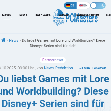
DE
EN
News
Tests
Hardware
Server
Games
IT-Security
Ga
»
News
»
Du liebst Games mit Lore und Worldbuilding? Diese
Disney+ Serien sind für dich!
Partnernews
3.10.2025, 09:00 Uhr
, von
News-Redaktion
~3 Min. Lesezeit
Du liebst Games mit Lore
und Worldbuilding? Diese
Disney+ Serien sind für