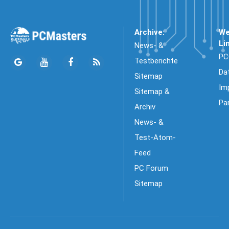
Archive:
We
Li
News- &
PC
Testberichte
Da
Sitemap
Im
Sitemap &
Pa
Archiv
News- &
Test-Atom-
Feed
PC Forum
Sitemap