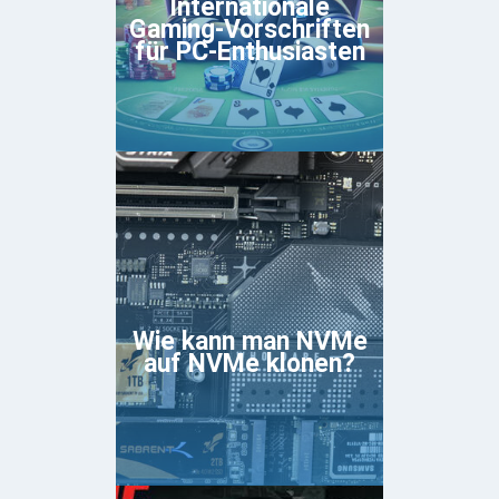
Internationale
Gaming-Vorschriften
für PC-Enthusiasten
Wie kann man NVMe
auf NVMe klonen?