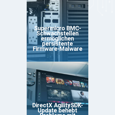
Supermicro BMC-
Schwachstellen
ermöglichen
persistente
Firmware-Malware
DirectX AgilitySDK-
Update behebt