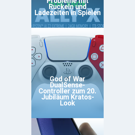
Probleme mit
Ruckeln und
Ladezeiten in Spielen
God of War
DualSense-
Controller zum 20.
Jubiläum Kratos-
Look