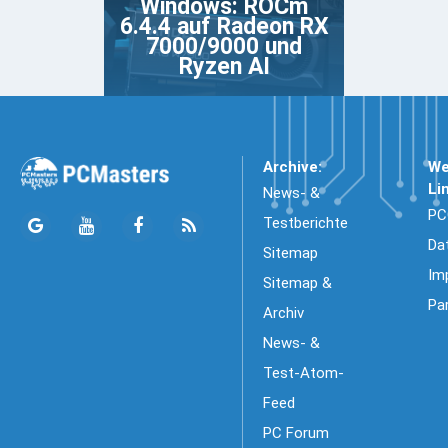
Windows: ROCm
6.4.4 auf Radeon RX
7000/9000 und
Ryzen AI
Archive:
We
Li
News- &
PC
Testberichte
Da
Sitemap
Im
Sitemap &
Pa
Archiv
News- &
Test-Atom-
Feed
PC Forum