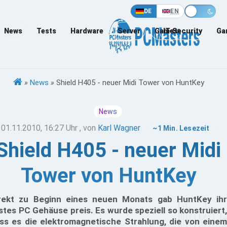
DE
EN
News
Tests
Hardware
Server
Games
IT-Security
Ga
»
News
»
Shield H405 - neuer Midi Tower von HuntKey
News
01.11.2010, 16:27 Uhr
, von
Karl Wagner
~1 Min. Lesezeit
Shield H405 - neuer Midi
Tower von HuntKey
rekt zu Beginn eines neuen Monats gab HuntKey ihr
stes PC Gehäuse preis. Es wurde speziell so konstruiert,
ss es die elektromagnetische Strahlung, die von einem