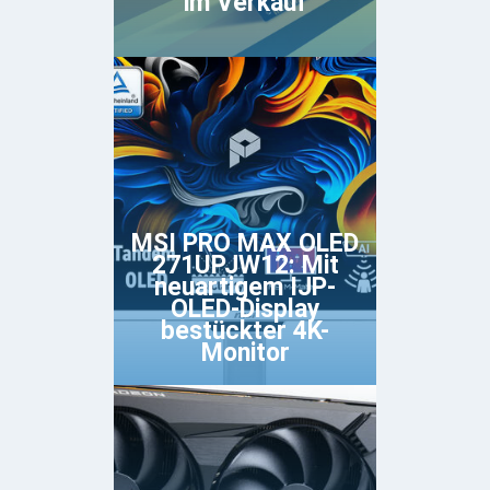
im Verkauf
MSI PRO MAX OLED
271UPJW12: Mit
neuartigem IJP-
OLED-Display
bestückter 4K-
Monitor