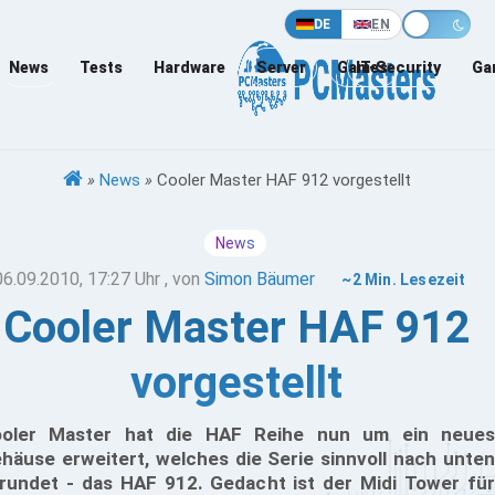
DE
EN
News
Tests
Hardware
Server
Games
IT-Security
Ga
»
News
»
Cooler Master HAF 912 vorgestellt
News
06.09.2010, 17:27 Uhr
, von
Simon Bäumer
~2 Min. Lesezeit
Cooler Master HAF 912
vorgestellt
oler Master hat die HAF Reihe nun um ein neues
häuse erweitert, welches die Serie sinnvoll nach unten
rundet - das HAF 912. Gedacht ist der Midi Tower für