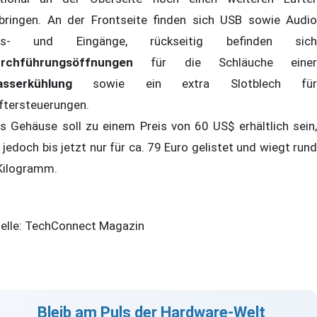
bringen. An der Frontseite finden sich USB sowie Audio
us- und Eingänge, rückseitig befinden sich
urchführungsöffnungen
für die Schläuche einer
asserkühlung
sowie ein extra Slotblech fü
ftersteuerungen.
s Gehäuse soll zu einem Preis von 60 US$ erhältlich sein,
t jedoch bis jetzt nur für ca. 79 Euro gelistet und wiegt rund
Kilogramm.
elle: TechConnect Magazin
Bleib am Puls der Hardware-Welt