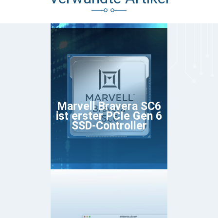
Marvell Bravera SC6
ist erster PCIe Gen 6
SSD-Controller