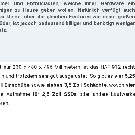
mer und Enthusiasten, welche ihrer Hardware ein
higes zu Hause geben wollen. Natürlich verfügt auch
as kleine" über die gleichen Features wie seine großen
üder, ist jedoch bedeutend billiger und benötigt weniger
atz.
t nur 230 x 480 x 496 Millimetern ist das HAF 912 recht
ein und trotzdem sehr gut ausgerüstet. So gibt es
vier 5,25
ll Einschübe
sowie
sieben 3,5 Zoll Schächte
, wovon
vier
ne Aufnahme für
2,5 Zoll SSDs
oder andere Laufwerke
eten.