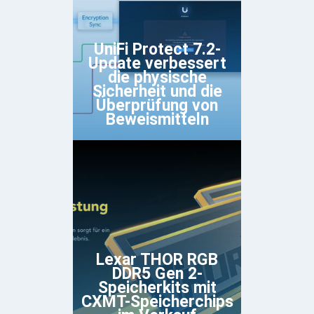
UniFi Protect 7.2-
Update verbessert
die physische
Sicherheit und die
Überprüfung von
Beweismitteln
Lexar THOR RGB
DDR5 Gen 2-
Speicherkits mit
CXMT-Speicherchips