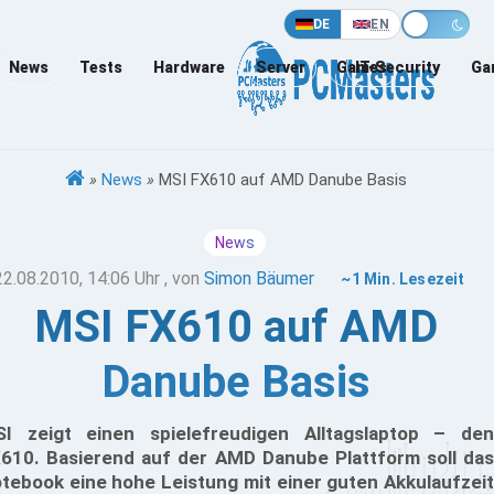
DE
EN
News
Tests
Hardware
Server
Games
IT-Security
Ga
»
News
»
MSI FX610 auf AMD Danube Basis
News
22.08.2010, 14:06 Uhr
, von
Simon Bäumer
~1 Min. Lesezeit
MSI FX610 auf AMD
Danube Basis
I zeigt einen spielefreudigen Alltagslaptop – den
610. Basierend auf der AMD Danube Plattform soll das
tebook eine hohe Leistung mit einer guten Akkulaufzeit