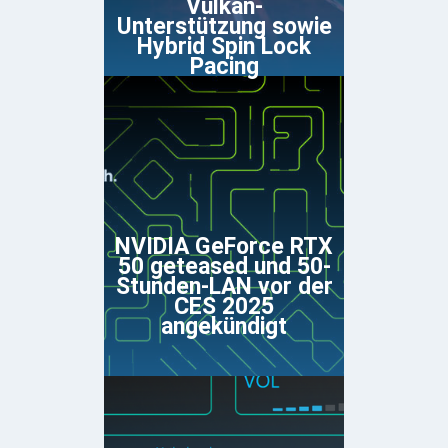
Vulkan-
Unterstützung sowie
Hybrid Spin Lock
Pacing
NVIDIA GeForce RTX
50 geteased und 50-
Stunden-LAN vor der
CES 2025
angekündigt