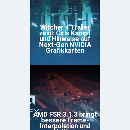
Witcher 4 Trailer
zeigt Ciris Kampf
und Hinweise auf
Next-Gen NVIDIA
Grafikkarten
AMD FSR 3.1.3 bringt
bessere Frame-
Interpolation und