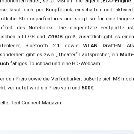
mponenten leidet, setzt MSI auf die eigene „
ECO-Engine
“.
ese lässt sich per Knopfdruck einschalten und aktiviert
mtliche Stromsparfeatures und sorgt so für eine längere
ufzeit des Notebooks. Die eingesetzte Festplatte ist
ischen 500 GB und
720GB
groß, zusätzlich gibt es eine
rtenleser, Bluetooth 2.1 sowie
WLAN Draft-N
. Al
sonderheit gibt es zwei „Theater“ Lautsprecher, ein
Multi-
uch
fähiges Touchpad und eine HD-Webcam.
er den Preis sowie die Verfügbarkeit äußerte sich MSI noch
cht, vermutet wird ein Preis von rund
500€
.
elle: TechConnect Magazin