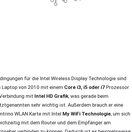
dingungen für die Intel Wireless Display Technologie sind
n Laptop von 2010 mit einem
Core i3, i5 oder i7
Prozessor
 Verbindung mit
Intel HD Grafik
, was gerade beim
tztgenannten sehr wichtig ist. Außerdem brauch er eine
ntrino WLAN Karte mit Intel
My WiFi Technologie
, um sich
eichzeitig mit dem Router und dem Empfänger am
rnseher verbinden zu können. Dadurch ist es beispielsweise