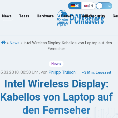
DE
EN
News
Tests
Hardware
Server
Games
IT-Security
Ga
»
News
»
Intel Wireless Display: Kabellos von Laptop auf den
Fernseher
News
05.03.2010, 00:50 Uhr
, von
Philipp Trulson
~3 Min. Lesezeit
Intel Wireless Display:
Kabellos von Laptop auf
den Fernseher