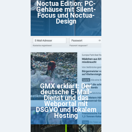
Noctua Edition: PC-
Gehäuse mit Silent-
Focus und Noctua-
Design
GMX erklärt: Der
deutsche E-Mail-
Dienst und das
Webportal mit
DSGVO und lokalem
Hosting