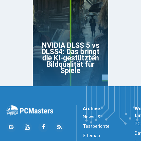
NVIDIA DLSS 5 vs
DLSS4: Das bringt
die KI-gestützten
Bildqualität für
Spiele
Archive:
We
Li
News- &
PC
Testberichte
Da
Sitemap