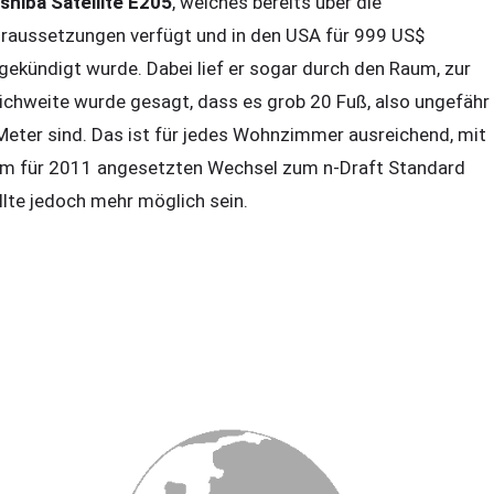
shiba Satellite E205
, welches bereits über die
raussetzungen verfügt und in den USA für 999 US$
gekündigt wurde. Dabei lief er sogar durch den Raum, zur
ichweite wurde gesagt, dass es grob 20 Fuß, also ungefähr
Meter sind. Das ist für jedes Wohnzimmer ausreichend, mit
m für 2011 angesetzten Wechsel zum n-Draft Standard
llte jedoch mehr möglich sein.