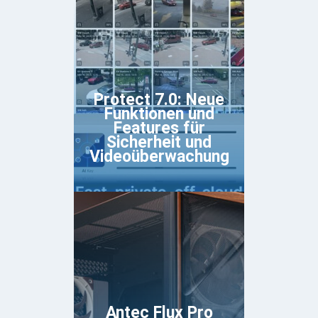
Protect 7.0: Neue
Funktionen und
Features für
Sicherheit und
Videoüberwachung
Antec Flux Pro