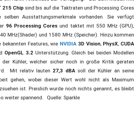
 215 Chip
sind bis auf die Taktraten und Processing Cores
e selben Ausstattungsmerkmale vorhanden. Sie verfügt
ber
96
Processing Cores
und taktet mit 550 MHz (GPU)
40 MHz(Shader) und 1580 MHz (Speicher). Hinzu kommen
e bekannten Features, wie
NVIDIA
3D Vision
,
PhysX
,
CUDA
nd
OpenGL 3.2
Unterstützung. Gleich bei beiden Modelle
t der Kühler, welcher sicher noch in große Kritik geraten
rd. Mit relativ lauten
27,3 dBA
soll der Kühler an sein
beit gehen, wobei dieser Wert wohl nicht als Maximum
zsuehen ist. Preislich wurde noch nichts genannt, es bleibt
so weiter spannend. Quelle: Sparkle