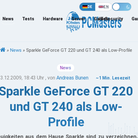
DE
EN
News
Tests
Hardware
Server
Games
IT-Security
Ga
»
News
»
Sparkle GeForce GT 220 und GT 240 als Low-Profile
News
3.12.2009, 18:43 Uhr
, von
Andreas Bunen
~1 Min. Lesezeit
Sparkle GeForce GT 220
und GT 240 als Low-
Profile
uigkeiten aus dem Hause Sparkle sind zu verzeichnen.