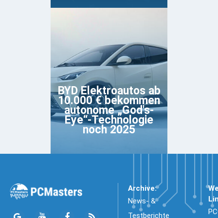
BYD Elektroautos ab
10.000 € bekommen
autonome „God's-
Eye“-Technologie
noch 2025
Archive:
We
Li
News- &
PC
Testberichte