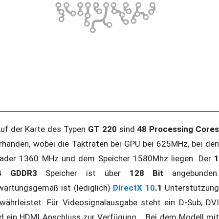
f der Karte des Typen
GT 220
sind
48 Processing Core
rhanden, wobei die Taktraten bei GPU bei 625MHz, bei den
ader 1360 MHz und dem Speicher 1580Mhz liegen. Der
1
B GDDR3
Speicher ist über
128 Bit
angebunden
wartungsgemäß ist (lediglich)
DirectX 10
.1
Unterstützun
währleistet. Für Videosignalausgabe steht ein D-Sub, DVI
d ein HDMI Anschluss zur Verfügung. Bei dem Modell mit