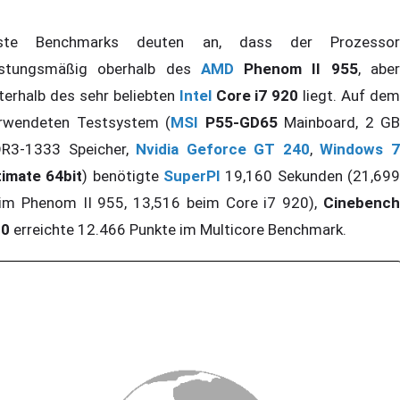
rste Benchmarks deuten an, dass der Prozessor
istungsmäßig oberhalb des
AMD
Phenom II 955
, abe
terhalb des sehr beliebten
Intel
Core i7 920
liegt. Auf de
rwendeten Testsystem (
MSI
P55-GD65
Mainboard, 2 GB
R3-1333 Speicher,
Nvidia
Geforce GT 240
,
Windows 
timate 64bit
) benötigte
SuperPI
19,160 Sekunden (21,69
im Phenom II 955, 13,516 beim Core i7 920),
Cinebench
10
erreichte 12.466 Punkte im Multicore Benchmark.