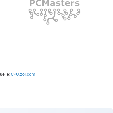
elle:
CPU.zol.com