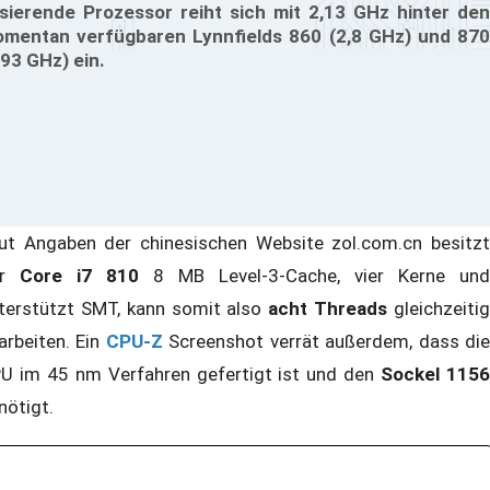
sierende Prozessor reiht sich mit 2,13 GHz hinter den
mentan verfügbaren Lynnfields 860 (2,8 GHz) und 870
,93 GHz) ein.
ut Angaben der chinesischen Website zol.com.cn besitzt
er
Core i7 810
8 MB Level-3-Cache, vier Kerne und
terstützt SMT, kann somit also
acht Threads
gleichzeiti
arbeiten. Ein
CPU-Z
Screenshot verrät außerdem, dass di
U im 45 nm Verfahren gefertigt ist und den
Sockel 115
nötigt.