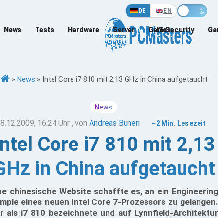
DE
EN
News
Tests
Hardware
Server
Games
IT-Security
Ga
»
News
»
Intel Core i7 810 mit 2,13 GHz in China aufgetaucht
News
8.12.2009, 16:24 Uhr
, von
Andreas Bunen
~2 Min. Lesezeit
Intel Core i7 810 mit 2,13
GHz in China aufgetaucht
ne chinesische Website schaffte es, an ein Engineering
mple eines neuen Intel Core 7-Prozessors zu gelangen.
r als i7 810 bezeichnete und auf Lynnfield-Architektur