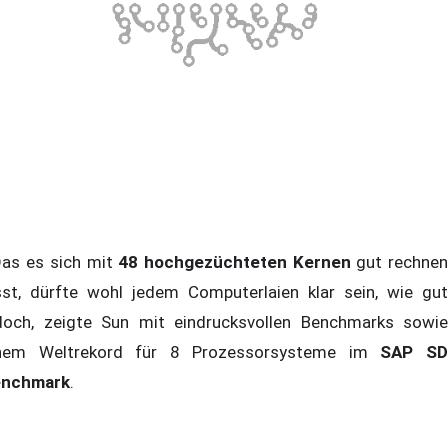
s es sich mit
48 hochgezüchteten Kernen
gut rechne
sst, dürfte wohl jedem Computerlaien klar sein, wie gut
doch, zeigte Sun mit eindrucksvollen Benchmarks sowie
nem Weltrekord für 8 Prozessorsysteme im
SAP S
nchmark
.