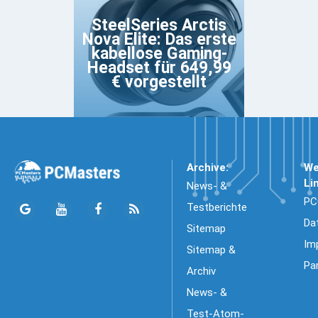
SteelSeries Arctis
Nova Elite: Das erste
kabellose Gaming-
Headset für 649,99
€ vorgestellt
Archive:
We
Li
News- &
PC
Testberichte
Da
Sitemap
Im
Sitemap &
Pa
Archiv
News- &
Test-Atom-