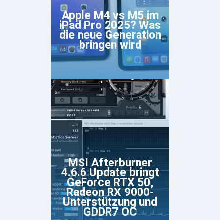
Apple M4 vs M5 im
iPad Pro 2025? Was
die neue Generation
bringen wird
MSI Afterburner
4.6.6 Update bringt
GeForce RTX 50,
Radeon RX 9000-
Unterstützung und
GDDR7 OC