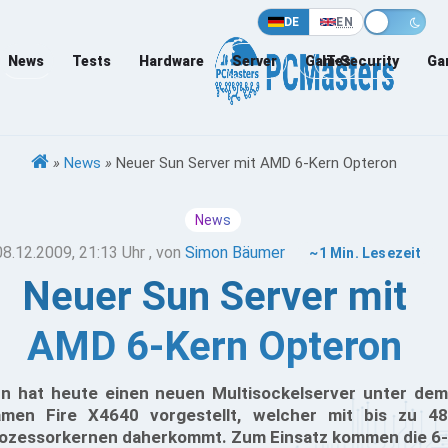
DE
EN
News
Tests
Hardware
Server
Games
IT-Security
Ga
»
News
»
Neuer Sun Server mit AMD 6-Kern Opteron
News
08.12.2009, 21:13 Uhr
, von
Simon Bäumer
~1 Min. Lesezeit
Neuer Sun Server mit
AMD 6-Kern Opteron
n hat heute einen neuen Multisockelserver unter dem
men Fire X4640 vorgestellt, welcher mit bis zu 48
ozessorkernen daherkommt. Zum Einsatz kommen die 6-