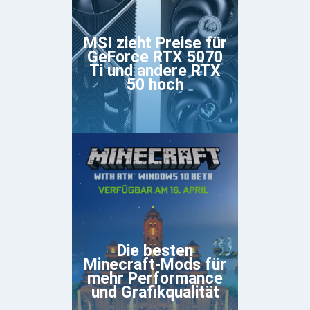
MSI zieht Preise für
GeForce RTX 5070
Ti und andere RTX
50 hoch
Die besten
Minecraft-Mods für
mehr Performance
und Grafikqualität