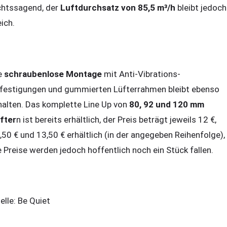
chtssagend, der
Luftdurchsatz von 85,5 m³/h
bleibt jedoch
eich.
e
schraubenlose Montage
mit Anti-Vibrations-
festigungen und gummierten Lüfterrahmen bleibt ebenso
halten. Das komplette Line Up von
80, 92 und 120 mm
fter
n ist bereits erhältlich, der Preis beträgt jeweils 12 €,
,50 € und 13,50 € erhältlich (in der angegeben Reihenfolge),
e Preise werden jedoch hoffentlich noch ein Stück fallen.
elle: Be Quiet