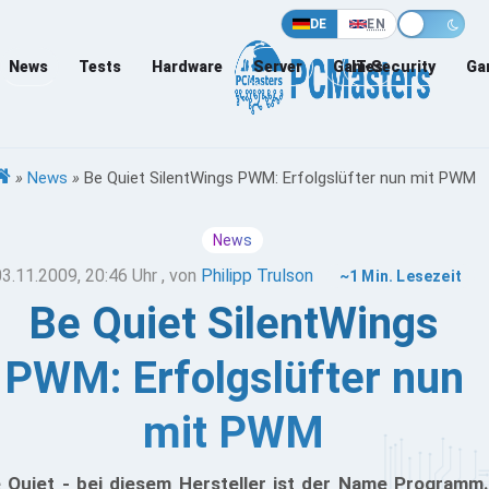
DE
EN
News
Tests
Hardware
Server
Games
IT-Security
Ga
»
News
»
Be Quiet SilentWings PWM: Erfolgslüfter nun mit PWM
News
03.11.2009, 20:46 Uhr
, von
Philipp Trulson
~1 Min. Lesezeit
Be Quiet SilentWings
PWM: Erfolgslüfter nun
mit PWM
 Quiet - bei diesem Hersteller ist der Name Programm.