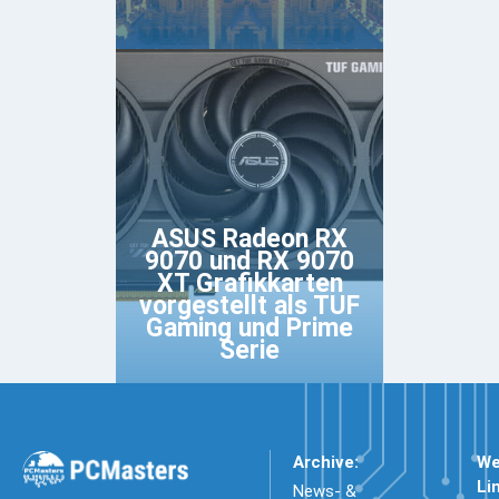
ASUS Radeon RX
9070 und RX 9070
XT Grafikkarten
vorgestellt als TUF
Gaming und Prime
Serie
Archive:
We
Li
News- &