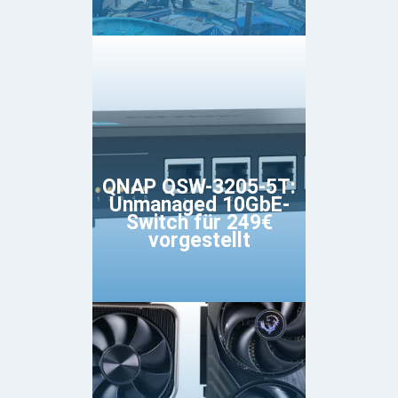
QNAP QSW-3205-5T:
Unmanaged 10GbE-
Switch für 249€
vorgestellt