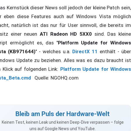
s Kernstück dieser News soll jedoch der kleine Patch sein,
r eben diese Features auch auf Windows Vista möglich
cht, natürlich ist das nur für User sinnvoll, die bereits im
sitz einer neuen
ATI Radeon HD 5XX0
sind. Das kleine
ript ermöglicht es, das "
Platform Update for Windows
sta (KB971644)
" - welches u.a.
DirectX 11
enthält - übe
ndows Update zu beziehen. Alles was es dazu braucht ist
n Klick auf folgenden Link:
Platform Update for Windows
sta_Beta.cmd
Quelle: NGOHQ.com
Bleib am Puls der Hardware-Welt
Keinen Test, keinen Leak und keinen Deep-Dive verpassen – folge
uns auf Google News und YouTube.