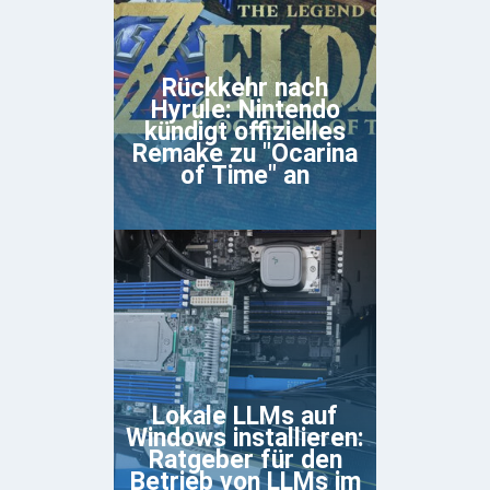
Rückkehr nach
Hyrule: Nintendo
kündigt offizielles
Remake zu "Ocarina
of Time" an
Lokale LLMs auf
Windows installieren:
Ratgeber für den
Betrieb von LLMs im