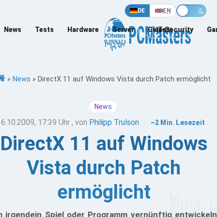
DE
EN
News
Tests
Hardware
Server
Games
IT-Security
Ga
»
News
»
DirectX 11 auf Windows Vista durch Patch ermöglicht
News
16.10.2009, 17:39 Uhr
, von
Philipp Trulson
~2 Min. Lesezeit
DirectX 11 auf Windows
Vista durch Patch
ermöglicht
 irgendein Spiel oder Programm vernünftig entwickeln