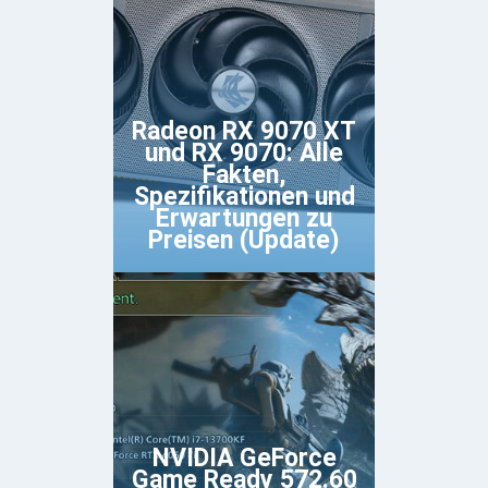
Radeon RX 9070 XT
und RX 9070: Alle
Fakten,
Spezifikationen und
Erwartungen zu
Preisen (Update)
NVIDIA GeForce
Game Ready 572.60