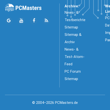
Archive:
We
Li
News- &
PC
Testberichte
Da
Sitemap
Im
Sitemap &
Pa
Archiv
News- &
Test-Atom-
Feed
PC Forum
Sitemap
© 2004–2026 PCMasters.de