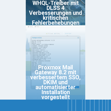
WHQL-Treiber mit
DLSS 4
Verbesserungen und
kritischen
Fehlerbehebungen
Proxmox Mail
Gateway 8.2 mit
verbessertem SSO,
DKIM und
automatisierter
Installation
vorgestellt