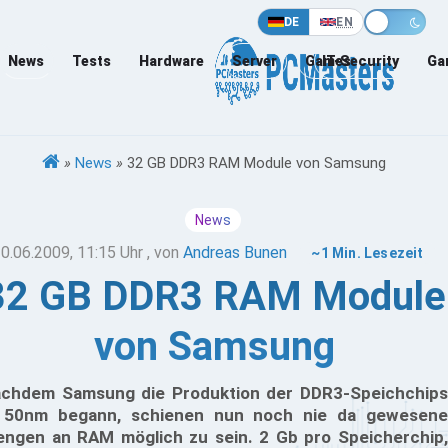
DE
EN
News
Tests
Hardware
Server
Games
IT-Security
Ga
»
News
»
32 GB DDR3 RAM Module von Samsung
News
0.06.2009, 11:15 Uhr
, von
Andreas Bunen
~1 Min. Lesezeit
32 GB DDR3 RAM Module
von Samsung
chdem Samsung die Produktion der DDR3-Speichchips
 50nm begann, schienen nun noch nie da gewesene
ngen an RAM möglich zu sein. 2 Gb pro Speicherchip,