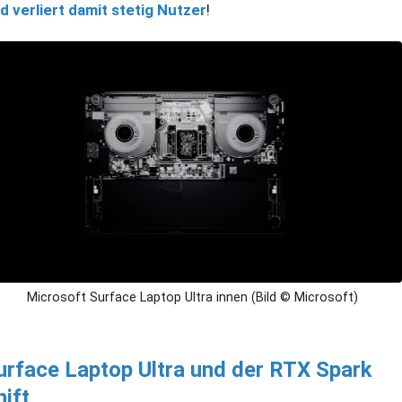
d verliert damit stetig Nutzer
!
Microsoft Surface Laptop Ultra innen (Bild © Microsoft)
urface Laptop Ultra und der RTX Spark
hift