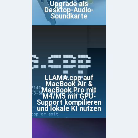
Upgrade als
Desktop-Audio-
Soundkarte
LLAMA.cpp auf
MacBook Air &
MacBook Pro mit
M4/M5 mit GPU-
Support kompilieren
und lokale KI nutzen