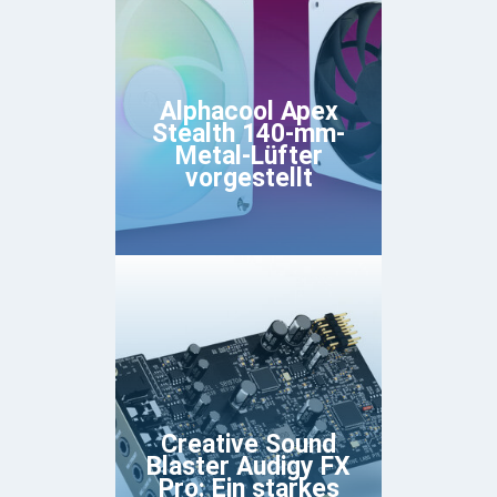
Alphacool Apex
Stealth 140-mm-
Metal-Lüfter
vorgestellt
Creative Sound
Blaster Audigy FX
Pro: Ein starkes