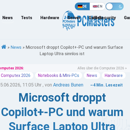
DE
EN
News
Tests
Hardware
Server
Games
IT-Security
Ga
»
News
»
Microsoft droppt Copilot+-PC und warum Surface
Laptop Ultra sinnlos ist
omputex 2026:
Alles über die Computex 2026 »
Computex 2026
Notebooks & MIni-PCs
News
Hardware
5.06.2026, 11:05 Uhr
, von
Andreas Bunen
~4 Min. Lesezeit
Microsoft droppt
Copilot+-PC und warum
Surface Laptop Ultra