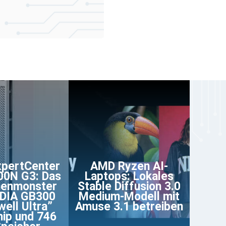
pertCenter
AMD Ryzen AI-
00N G3: Das
Laptops: Lokales
henmonster
Stable Diffusion 3.0
IDIA GB300
Medium-Modell mit
well Ultra”
Amuse 3.1 betreiben
ip und 746