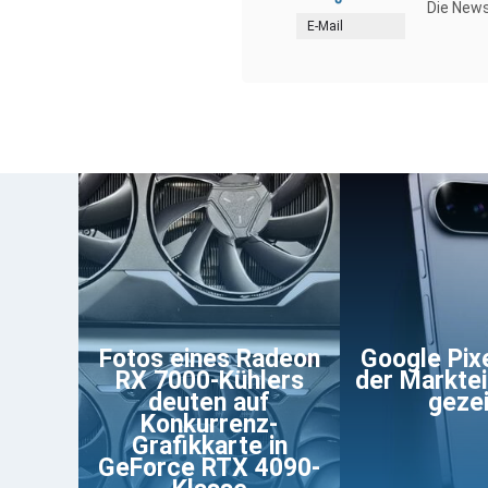
Die News
E-Mail
Fotos eines Radeon
Google Pixe
RX 7000-Kühlers
der Markte
deuten auf
geze
Konkurrenz-
Grafikkarte in
GeForce RTX 4090-