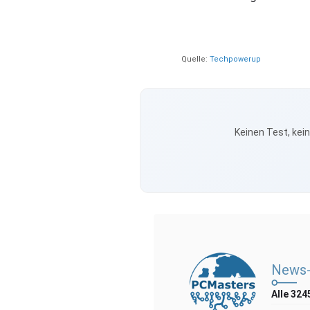
Quelle:
Techpowerup
Keinen Test, kei
News-
Alle 324