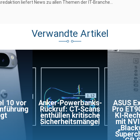
redaktion liefert News zu allen Themen der IT-Branche...
Verwandte Artikel
l 10 vor
Anker-Powerbanks-
ASUS Ex
inführung
Rückruf: CT-Scans
Pro ET9
igt
enthüllen kritische
KI-Rec
Sicherheitsmängel
mit NV
„Black
Superch