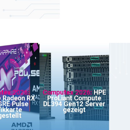
tex 2026:
Computex 2026:
HPE
e Radeon RX
ProLiant Compute
GRE Pulse
DL394 Gen12 Server
ikkarte
gezeigt
gestellt