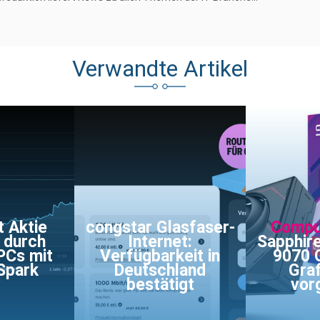
Verwandte Artikel
t Aktie
congstar Glasfaser-
Compu
 durch
Internet:
Sapphir
PCs mit
Verfügbarkeit in
9070 
Spark
Deutschland
Graf
bestätigt
vor