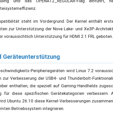
ling und das OPENAT2_REGULAR-Flag einführt, ne
teisystemeffizienz.
atibilität steht im Vordergrund. Der Kernel enthält erst
ten zur Unterstützung der Nova Lake- und Xe3P-Architekt
 voraussichtlich Unterstützung für HDMI 2.1 FRL geboten.
d Geräteunterstützung
schwindigkeits-Peripheriegeräten wird Linux 7.2 vorauss
on zur Verbesserung der USB4- und Thunderbolt-Funktional
reiber enthalten, die speziell auf Gaming-Handhelds zugesc
ng für diese spezifischen Gerätekategorien verbessern. 
wird Ubuntu 26.10 diese Kernel-Verbesserungen zusamme
mten Betriebssystem integrieren.