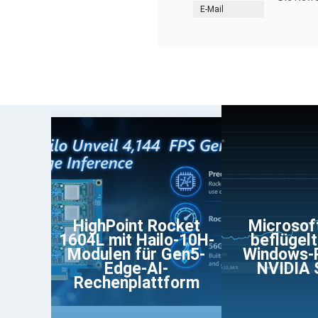
E-Mail
HighPoint Rocket
Microsof
1604L mit Hailo-10H-
beflügelt
Modulen für Gen5-
Windows-
Edge-AI-
NVIDIA 
Rechenplattform