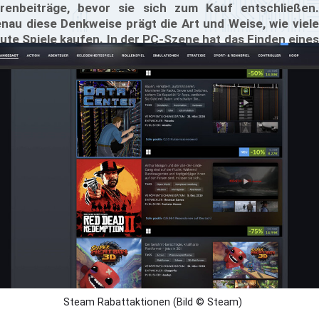
renbeiträge, bevor sie sich zum Kauf entschließen.
nau diese Denkweise prägt die Art und Weise, wie viele
ute Spiele kaufen. In der PC-Szene hat das Finden eines
ten Preises seinen ganz eigenen Reiz. Es macht den
uf zu einem kleinen Ritual, bei dem es um das richtige
ming, Geduld und die Genugtuung geht, zu wissen, dass
n nicht mehr bezahlt hat, als man muss.
Steam Rabattaktionen (Bild © Steam)