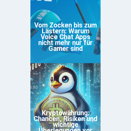
Vom Zocken bis zum
Lästern: Warum
Voice Chat Apps
nicht mehr nur für
Gamer sind
Kryptowährung:
Chancen, Risiken und
wichtige
Überlegungen vor