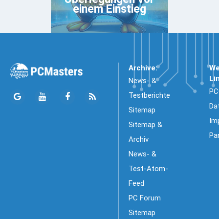
einem Einstieg
Archive:
We
Li
News- &
PC
Testberichte
Da
Sitemap
Im
Sitemap &
Pa
Archiv
News- &
Test-Atom-
Feed
PC Forum
Sitemap