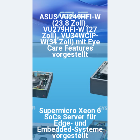
ASUS VU249HFI-W
(23,8 Zoll),
VU279HFI-W (27
Zoll), VU34WCIP-
W(34 Zoll) mit Eye
Care Features
vorgestellt
Supermicro Xeon 6
SoCs Server für
Edge- und
Embedded-Systeme
vorgestellt