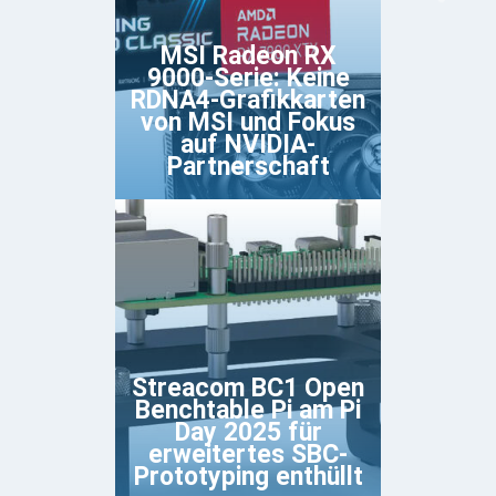
MSI Radeon RX
9000-Serie: Keine
RDNA4-Grafikkarten
von MSI und Fokus
auf NVIDIA-
Partnerschaft
Streacom BC1 Open
Benchtable Pi am Pi
Day 2025 für
erweitertes SBC-
Prototyping enthüllt