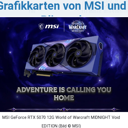
Grafikkarten von MSI und
Blizzard
I will mit Blizzard den Start der World of Warcraft:
dnight mit einer neuen Grafikkarte zu feiern. Im Rahmen
eser Partnerschaft werden limitierte MSI × World of
rcraft: Midnight GeForce RTX 5070-Grafikkarten in
ei verschiedenen Designs angeboten – Light Edition
d Void Edition. Diese GPUs erwecken die legendären
äfte von Azeroth durch bahnbrechende Leistung und
mersives visuelles Storytelling zum Leben.
MSI GeForce RTX 5070 12G World of Warcraft MIDNIGHT Void
EDITION (Bild © MSI)