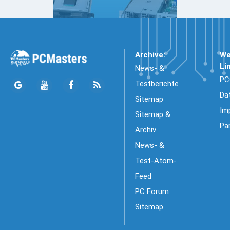
Archive:
We
Li
News- &
PC
Testberichte
Da
Sitemap
Im
Sitemap &
Pa
Archiv
News- &
Test-Atom-
Feed
PC Forum
Sitemap