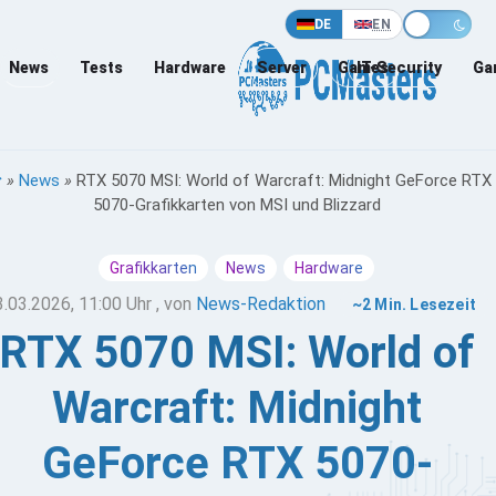
DE
EN
News
Tests
Hardware
Server
Games
IT-Security
Ga
»
News
»
RTX 5070 MSI: World of Warcraft: Midnight GeForce RTX
5070-Grafikkarten von MSI und Blizzard
Grafikkarten
News
Hardware
3.03.2026, 11:00 Uhr
, von
News-Redaktion
~2 Min. Lesezeit
RTX 5070 MSI: World of
Warcraft: Midnight
GeForce RTX 5070-