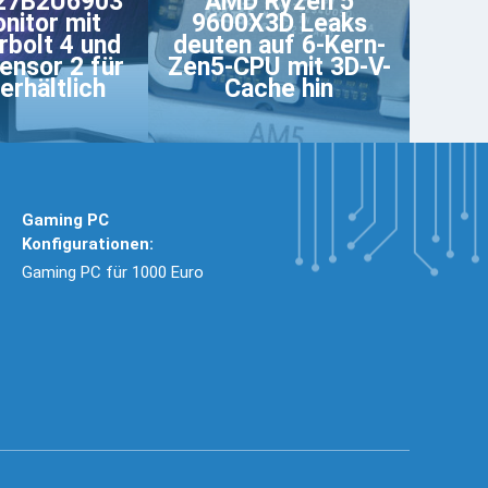
 27B2U6903
AMD Ryzen 5
nitor mit
9600X3D Leaks
bolt 4 und
deuten auf 6-Kern-
nsor 2 für
Zen5-CPU mit 3D-V-
erhältlich
Cache hin
Gaming PC
Konfigurationen:
Gaming PC für 1000 Euro