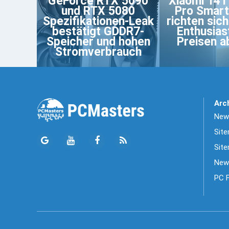
GeForce RTX 5090
Xiaomi 14T
und RTX 5080
Pro Smar
Spezifikationen-Leak
richten sich
bestätigt GDDR7-
Enthusias
Speicher und hohen
Preisen a
Stromverbrauch
Arc
News
Sit
Site
New
PC 