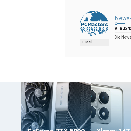
News-
Alle 324
Die News
E-Mail