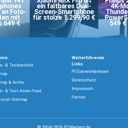
 und 14T
Xiaomi MIX Flip ist
Philips
tphones
ein faltbares Dual-
4K-Mo
 an Foto-
Screen-Smartphone
Thunder
ten mit
für stolze 1.299,90 €
PowerSe
b 649 €
549 € 
hive:
Weiterführende
Links:
- & Testberichte
PCGamesHardware
emap
Datenschutz
map & Archiv
Impressum
s- & Test-Atom-Feed
Partner
Forum Sitemap
© 2004–2026 PCMasters.de