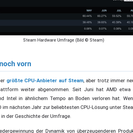
Steam Hardware Umfrage (Bild © Steam)
 noch vorn
der
größte CPU-Anbieter auf Steam
, aber trotz immer ne
Plattform weiter abgenommen. Seit Juni hat AMD etwa 
d Intel in ähnlichem Tempo an Boden verloren hat. Wen
D im nächsten Jahr zur beliebtesten CPU-Lösung unter Ste
 in der Geschichte der Umfrage.
iedergewinnung der Dynamik von überzeugenderen Produkt