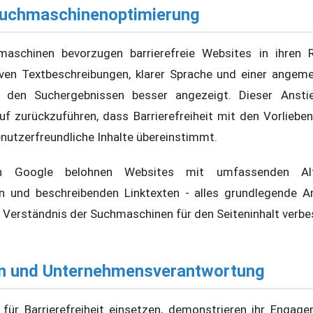
 Suchmaschinenoptimierung
maschinen bevorzugen barrierefreie Websites in ihren R
iven Textbeschreibungen, klarer Sprache und einer angem
 den Suchergebnissen besser angezeigt. Dieser Ansti
uf zurückzuführen, dass Barrierefreiheit mit den Vorlieb
benutzerfreundliche Inhalte übereinstimmt.
n Google belohnen Websites mit umfassenden Alt-
en und beschreibenden Linktexten - alles grundlegende A
as Verständnis der Suchmaschinen für den Seiteninhalt verbe
n und Unternehmensverantwortung
für Barrierefreiheit einsetzen, demonstrieren ihr Engage