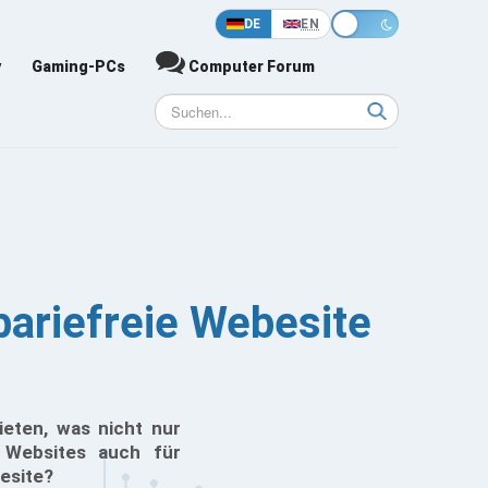
DE
EN
y
Gaming-PCs
Computer Forum
bariefreie Webesite
ieten, was nicht nur
ss Websites auch für
esite?