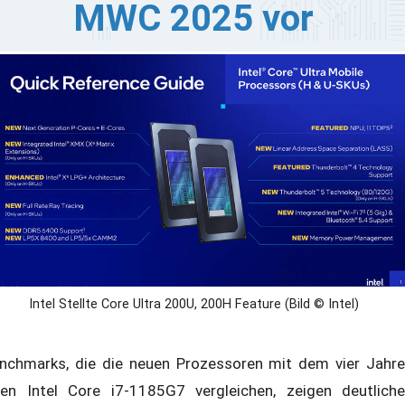
MWC 2025 vor
f dem MWC 2025 hat Intel seine neuen Prozessoren der
re Ultra 200U, 200H, 200HX, 200S und 200V Serie
äsentiert. Dieses erweiterte Portfolio wurde entwickelt,
 die vielfältigen Anforderungen von Unternehmen zu
füllen, indem es fortschrittliche Rechenleistung,
rbesserte Energieeffizienz, robuste Konnektivität,
rbesserte Sicherheit und optimierte Verwaltbarkeit für
sktop- und mobile Formfaktoren bietet.
Intel Stellte Core Ultra 200U, 200H Feature (Bild © Intel)
nchmarks, die die neuen Prozessoren mit dem vier Jahre
ten Intel Core i7-1185G7 vergleichen, zeigen deutliche