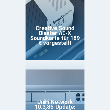
Creative Sound
Blaster AE-X
Soundkarte für 189
€ vorgestellt
UniFi Network
10.3.85-Update: