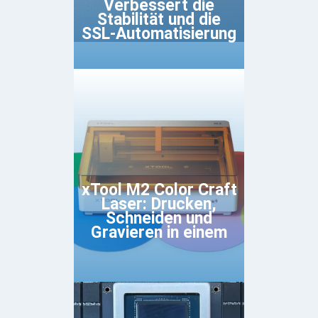
Verbessert die
Stabilität und die
SSL-Automatisierung
xTool M2 Color Craft
Laser: Drucken,
Schneiden und
Gravieren in einem