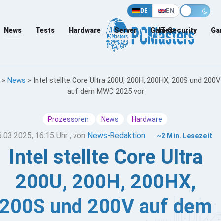
DE
EN
News
Tests
Hardware
Server
Games
IT-Security
Ga
»
News
»
Intel stellte Core Ultra 200U, 200H, 200HX, 200S und 200V
auf dem MWC 2025 vor
Prozessoren
News
Hardware
6.03.2025, 16:15 Uhr
, von
News-Redaktion
~2 Min. Lesezeit
Intel stellte Core Ultra
200U, 200H, 200HX,
200S und 200V auf dem