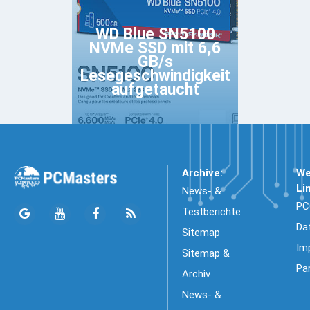
WD Blue SN5100
NVMe SSD mit 6,6
GB/s
Lesegeschwindigkeit
aufgetaucht
Archive:
We
Li
News- &
PC
Testberichte
Da
Sitemap
Im
Sitemap &
Pa
Archiv
News- &