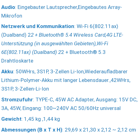
Audio
: Eingebauter Lautsprecher,Eingebautes Array-
Mikrofon
Netzwerk und Kommunikation
: Wi-Fi 6(802.11ax)
(Dualband) 2
2 + Bluetooth® 5.4 Wireless Card,4G LTE-
Unterstützung (in ausgewählten Gebieten),Wi-Fi
6E(802.11ax) (Dualband) 2
2 + Bluetooth® 5.3
Drahtloskarte
Akku
: 50WHrs, 3S1P, 3-Zellen Li-Ion,Wiederaufladbarer
Lithium-Polymer-Akku mit langer Lebensdauer.,42WHrs,
3S1P, 3-Zellen-Li-Ion
Stromzufuhr
: TYPE-C, 45W AC Adapter, Ausgang: 15V DC,
3A, 45W, Eingang: 100~240V AC 50/60Hz universal
Gewicht
: 1,45 kg ,1,44 kg
Abmessungen (B x T x H)
: 29,69 x 21,30 x 2,12 ~ 2,12 cm