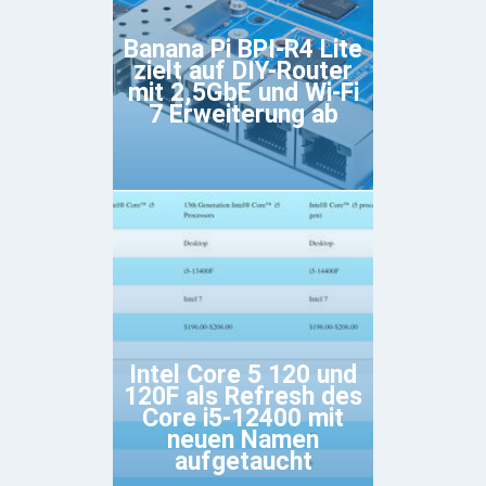
Banana Pi BPI-R4 Lite
zielt auf DIY-Router
mit 2,5GbE und Wi-Fi
7 Erweiterung ab
Intel Core 5 120 und
120F als Refresh des
Core i5-12400 mit
neuen Namen
aufgetaucht