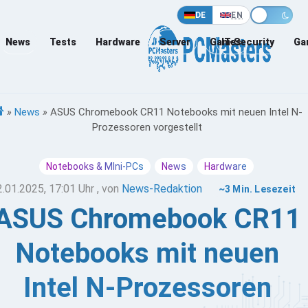
DE
EN
News
Tests
Hardware
Server
Games
IT-Security
Ga
»
News
»
ASUS Chromebook CR11 Notebooks mit neuen Intel N-
Prozessoren vorgestellt
Notebooks & MIni-PCs
News
Hardware
2.01.2025, 17:01 Uhr
, von
News-Redaktion
~3 Min. Lesezeit
ASUS Chromebook CR11
Notebooks mit neuen
Intel N-Prozessoren