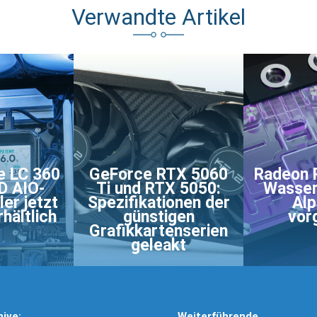
Verwandte Artikel
e LC 360
GeForce RTX 5060
Radeon 
D AIO-
Ti und RTX 5050:
Wasser
er jetzt
Spezifikationen der
Alp
hältlich
günstigen
vor
Grafikkartenserien
geleakt
hive:
Weiterführende