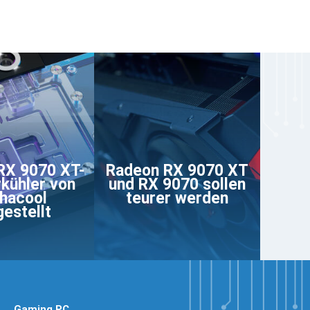
RX 9070 XT-
Radeon RX 9070 XT
kühler von
und RX 9070 sollen
hacool
teurer werden
gestellt
Gaming PC