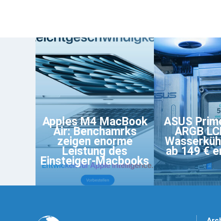
Apples M4 MacBook
ASUS Prim
Air: Benchamrks
ARGB LC
zeigen enorme
Wasserkühl
Leistung des
ab 149 € er
Einsteiger-Macbooks
Arc