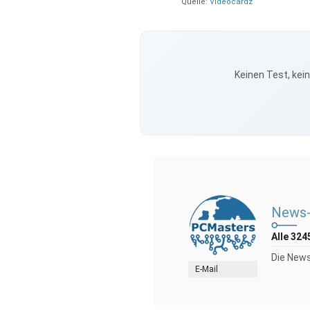
Quelle:
Videocardz
Keinen Test, kei
News-
Alle 324
Die News
E-Mail