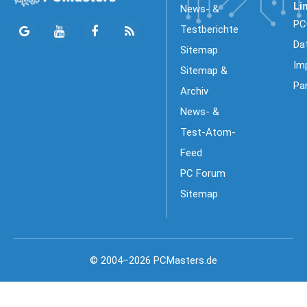
Li
News- &
PC
Testberichte
Da
Sitemap
Im
Sitemap &
Pa
Archiv
News- &
Test-Atom-
Feed
PC Forum
Sitemap
© 2004–2026 PCMasters.de