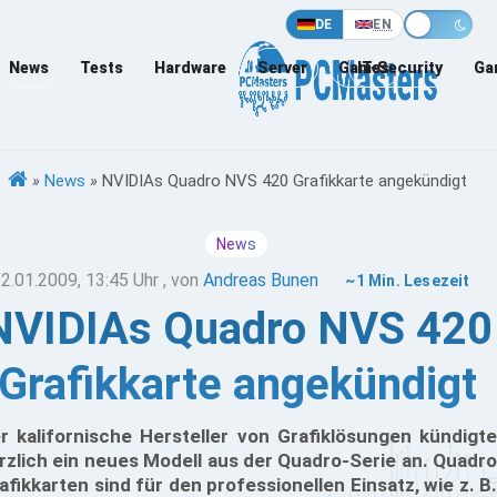
DE
EN
News
Tests
Hardware
Server
Games
IT-Security
Ga
»
News
»
NVIDIAs Quadro NVS 420 Grafikkarte angekündigt
News
2.01.2009, 13:45 Uhr
, von
Andreas Bunen
~1 Min. Lesezeit
NVIDIAs Quadro NVS 420
Grafikkarte angekündigt
r kalifornische Hersteller von Grafiklösungen kündigte
rzlich ein neues Modell aus der Quadro-Serie an. Quadro
afikkarten sind für den professionellen Einsatz, wie z. B.