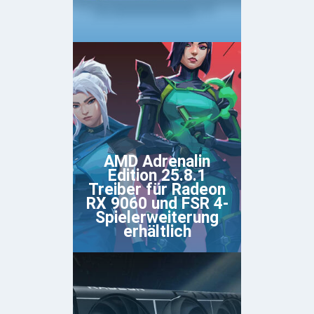
AMD Adrenalin
Edition 25.8.1
Treiber für Radeon
RX 9060 und FSR 4-
Spielerweiterung
erhältlich