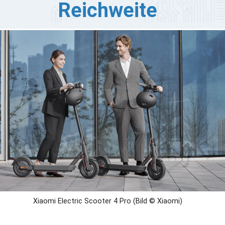
Reichweite
aomi hat ein Update seiner Elektroroller angekündigt und
hrere neue Modelle vorgestellt, die eine verbesserte
istung und eine größere Reichweite bieten. Zu den
uzugängen gehören der Xiaomi Electric Scooter 4 Pro
. Generation) und der Xiaomi Electric Scooter 4 Lite (2.
neration), die ihre Vorgängermodelle durch verbesserte
nktionen ersetzen. Außerdem wird die Produktpalette
rch die Einführung des Xiaomi Electric Scooter 4 Pro
x und des Xiaomi Electric Scooter 4 Pro Plus erweitert.
Xiaomi Electric Scooter 4 Pro (Bild © Xiaomi)