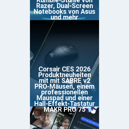
Rumble-Stühle von
Razer, Dual-Screen
Notebooks von Asus
und mehr
Corsair CES 2026
Produktneuheiten
mit mit SABRE v2
PRO-Mäusen, einem
professionellen
Mauspad und einer
Hall-Effekt-Tastatur
MAKR PRO 75