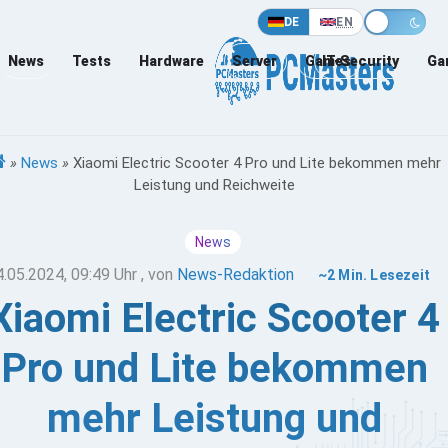
DE
EN
News
Tests
Hardware
Server
Games
IT-Security
Ga
»
News
»
Xiaomi Electric Scooter 4 Pro und Lite bekommen mehr
Leistung und Reichweite
News
4.05.2024, 09:49 Uhr
, von
News-Redaktion
~2 Min. Lesezeit
Xiaomi Electric Scooter 4
Pro und Lite bekommen
mehr Leistung und