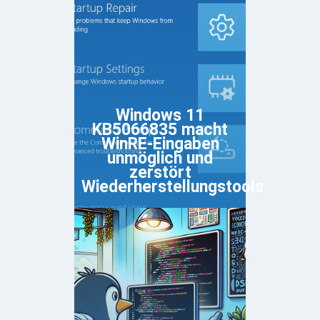
Windows 11
KB5066835 macht
WinRE-Eingaben
unmöglich und
zerstört
Wiederherstellungstools