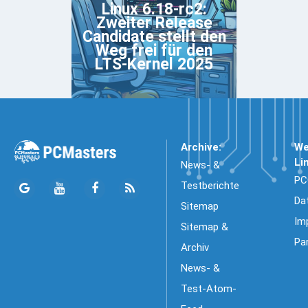
Linux 6.18-rc2:
Zweiter Release
Candidate stellt den
Weg frei für den
LTS-Kernel 2025
Archive:
We
Li
News- &
PC
Testberichte
Da
Sitemap
Im
Sitemap &
Pa
Archiv
News- &
Test-Atom-