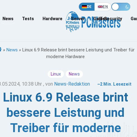
DE
EN
News
Tests
Hardware
Server
Games
IT-Security
Ga
»
News
»
Linux 6.9 Release brint bessere Leistung und Treiber für
moderne Hardware
Linux
News
3.05.2024, 10:38 Uhr
, von
News-Redaktion
~2 Min. Lesezeit
Linux 6.9 Release brint
bessere Leistung und
Treiber für moderne