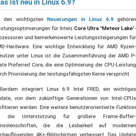
as ist neu in Linux 6.9?
 den wichtigsten
Neuerungen in Linux 6.9
gehöre
istungsoptimierungen für Intels
Core Ultra "Meteor Lake
"-
ozessoren und bemerkenswerte Leistungssteigerungen für
D-Hardware. Eine wichtige Entwicklung für AMD Ryzen-
nutzer unter Linux ist die Zusammenführung der AMD P-
ate Preferred Core, die eine Optimierung der CPU-Leistung
rch Priorisierung der leistungsfähigsten Kerne verspricht.
ßerdem integriert Linux 6.9 Intel FRED, ein wichtiges
date, von dem zukünftige Generationen von Intel-CPUs
ofitieren werden. Eine weitere benutzerorientierte Funktion
t die Unterstützung für größere Frame-Buffer-
nsolenschriften, die die Lesbarkeit auf modernen
chauflösenden 4K+-Bildschirmen verbessert. Das Update