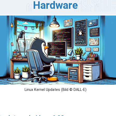
Hardware
e neueste stabile Linux-Kernel 6.9 Version wurde offiziell
röffentlicht und bietet ein wichtiges Update für Nutzer
n Rolling-Release-Linux-Distributionen und andere, die
dates für den Sommer planen. Die neue Version enthält
ne Reihe von Leistungsverbesserungen und Funktionen
r moderne Computerumgebungen.
Linux Kernel Updates (Bild © DALL-E)