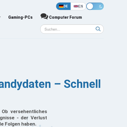
DE
EN
y
Gaming-PCs
Computer Forum
Handydaten – Schnell
 Ob versehentliches
nisse - der Verlust
de Folgen haben.