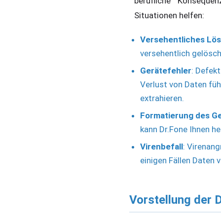
berufliche Konseque
Situationen helfen:
Versehentliches Lö
versehentlich gelösc
Gerätefehler
: Defek
Verlust von Daten fü
extrahieren.
Formatierung des G
kann Dr.Fone Ihnen he
Virenbefall
: Virenan
einigen Fällen Daten v
Vorstellung der 