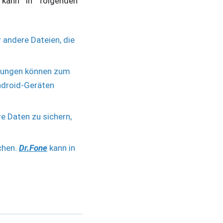
kann in folgenden
 andere Dateien, die
igungen können zum
ndroid-Geräten
re Daten zu sichern,
chen.
Dr.Fone
kann in