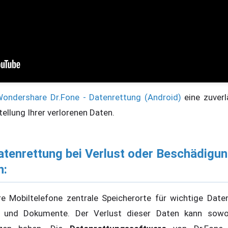
ondershare Dr.Fone - Datenrettung (Android)
eine zuverl
ellung Ihrer verlorenen Daten.
tenrettung bei Verlust oder Beschädigun
n:
e Mobiltelefone zentrale Speicherorte für wichtige Date
n und Dokumente. Der Verlust dieser Daten kann sowoh