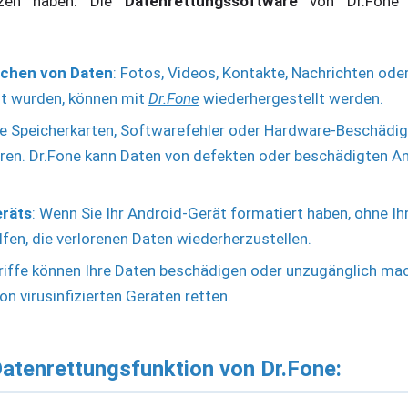
nzen haben. Die
Datenrettungssoftware
von Dr.Fone 
schen von Daten
: Fotos, Videos, Kontakte, Nachrichten oder
ht wurden, können mit
Dr.Fone
wiederhergestellt werden.
te Speicherkarten, Softwarefehler oder Hardware-Beschäd
hren. Dr.Fone kann Daten von defekten oder beschädigten A
eräts
: Wenn Sie Ihr Android-Gerät formatiert haben, ohne Ih
lfen, die verlorenen Daten wiederherzustellen.
griffe können Ihre Daten beschädigen oder unzugänglich ma
on virusinfizierten Geräten retten.
Datenrettungsfunktion von Dr.Fone: