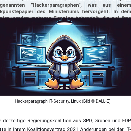
ogenannten "Hackerparagraphen", was aus einem
kpunktepapier des Ministeriums hervorgeht. In dem
pier werden mehrere Gesetze behandelt, die auf ihre
raktikabilität, ihre Rechtmäßigkeit und ihre
rtwidersprüche hin überprüft und modernisiert werden
llen. Und der Hackerparagraph gilt schon lange als
stritten und kontraproduktiv.
Hackerparagraph,IT-Security, Linux (Bild © DALL-E)
e derzeitige Regierungskoalition aus SPD, Grünen und FDP
tte in ihrem Koalitionsvertrag 2021 Änderungen bei der IT-