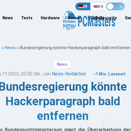
DE
EN
News
Tests
Hardware
Server
Games
IT-Security
Ga
»
News
»
Bundesregierung könnte Hackerparagraph bald entfernen
News
6.11.2023, 20:50 Uhr
, von
News-Redaktion
~1 Min. Lesezeit
Bundesregierung könnte
Hackerparagraph bald
entfernen
s Bundesjustizministerium plant die Überarbeitung der