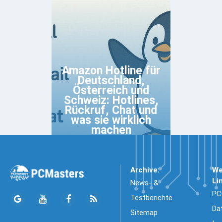
Amazon Hotline für
Deutschland,
Österreich und
Schweiz: Hotlines,
Rückruf, Chat und
was sie wirklich
machen
Archive:
We
Li
News- &
PC
Testberichte
Da
Sitemap