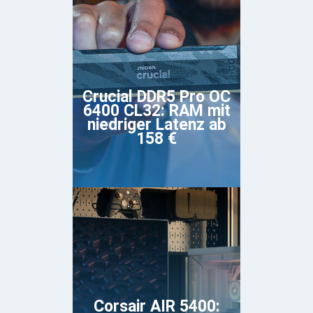
Crucial DDR5 Pro OC
6400 CL32: RAM mit
niedriger Latenz ab
158 €
Corsair AIR 5400: